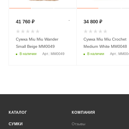
41 760
₽
34 800
₽
Сумка Miu Miu Wander
Сумка Miu Miu Crochet
Small Beige MM0049
Medium White MM0048
В наличии
В наличии
Арт.: MM0049
Арт.: MM00
КАТАЛОГ
КОМПАНИЯ
СУМКИ
Отзывы