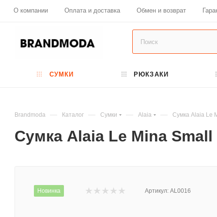
О компании
Оплата и доставка
Обмен и возврат
Гара
СУМКИ
РЮКЗАКИ
—
—
—
—
Brandmoda
Каталог
Сумки
Alaia
Сумка Alaia Le 
Сумка Alaia Le Mina Small
Новинка
Артикул:
AL0016