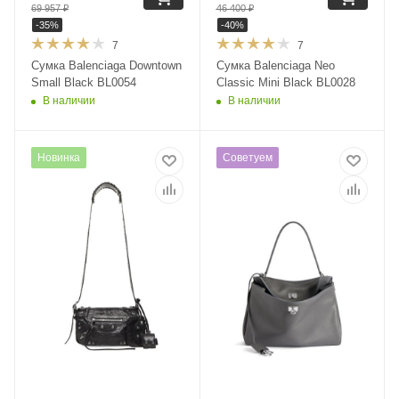
69 957
₽
46 400
₽
-
35
%
-
40
%
7
7
Сумка Balenciaga Downtown
Сумка Balenciaga Neo
Small Black BL0054
Classic Mini Black BL0028
В наличии
В наличии
Новинка
Советуем