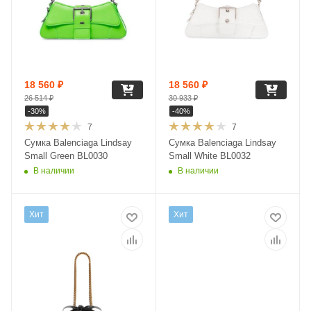
18 560
₽
18 560
₽
26 514
₽
30 933
₽
-
30
%
-
40
%
7
7
Сумка Balenciaga Lindsay
Сумка Balenciaga Lindsay
Small Green BL0030
Small White BL0032
В наличии
В наличии
Хит
Хит