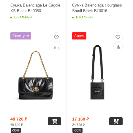
Сумка Balenciaga Le Cagole
Сумка Balenciaga Hourglass
XS Black BL0050
Small Black BL0016
В наличии
В наличии
Советуем
Акция
48 720
₽
17 168
₽
69 600
₽
24 526
₽
-
30
%
-
30
%