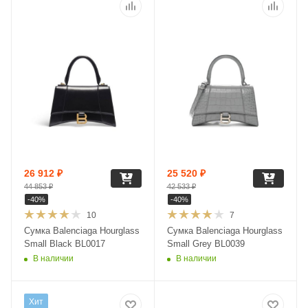
26 912
₽
25 520
₽
44 853
₽
42 533
₽
-
40
%
-
40
%
10
7
Сумка Balenciaga Hourglass
Сумка Balenciaga Hourglass
Small Black BL0017
Small Grey BL0039
В наличии
В наличии
Хит