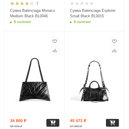
7
Сумка Balenciaga Monaco
Сумка Balenciaga Explorer
Medium Black BL0046
Small Black BL0015
В наличии
В наличии
34 800
₽
45 472
₽
58 000
₽
64 960
₽