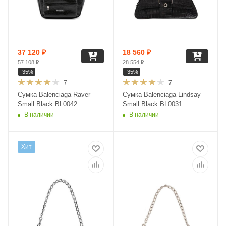
37 120
₽
18 560
₽
57 108
₽
28 554
₽
-
35
%
-
35
%
7
7
Сумка Balenciaga Raver
Сумка Balenciaga Lindsay
Small Black BL0042
Small Black BL0031
В наличии
В наличии
Хит