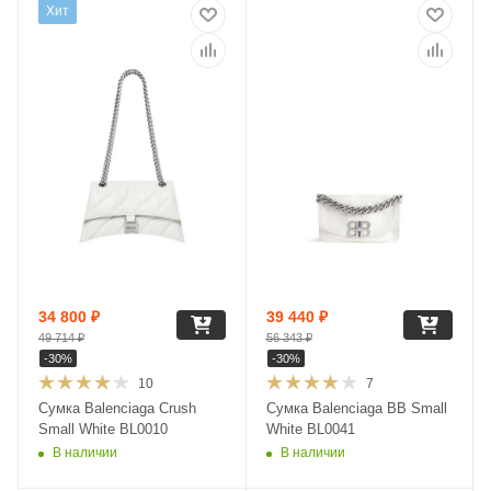
Хит
34 800
₽
39 440
₽
49 714
₽
56 343
₽
-
30
%
-
30
%
10
7
Сумка Balenciaga Crush
Сумка Balenciaga BB Small
Small White BL0010
White BL0041
В наличии
В наличии