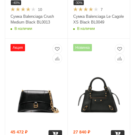
-
40
%
-
30
%
10
7
Сумка Balenciaga Crush
Сумка Balenciaga Le Cagole
Medium Black BL0013
XS Black BL0049
В наличии
В наличии
Акция
Новинка
45 472
₽
27 840
₽