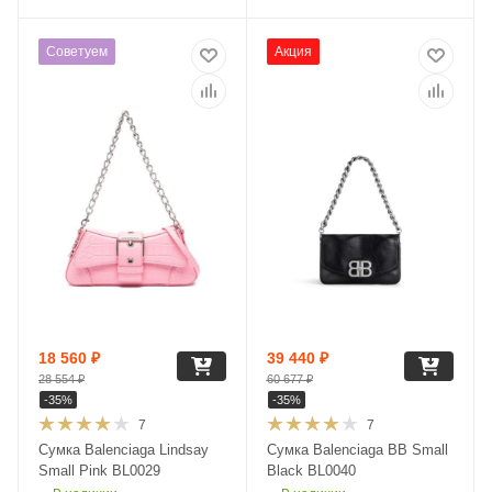
Советуем
Акция
18 560
₽
39 440
₽
28 554
₽
60 677
₽
-
35
%
-
35
%
7
7
Сумка Balenciaga Lindsay
Сумка Balenciaga BB Small
Small Pink BL0029
Black BL0040