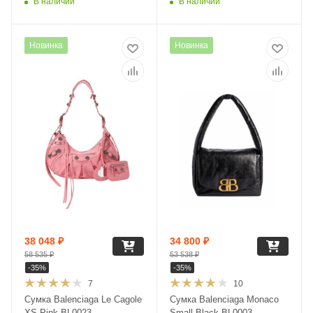
В наличии
В наличии
Новинка
Новинка
38 048
₽
34 800
₽
58 535
₽
53 538
₽
-
35
%
-
35
%
7
10
Сумка Balenciaga Le Cagole
Сумка Balenciaga Monaco
XS Pink BL0023
Small Black BL0003