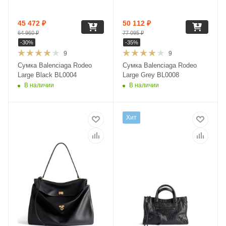
45 472
₽
50 112
₽
64 960
₽
77 095
₽
-
30
%
-
35
%
9
9
Сумка Balenciaga Rodeo
Сумка Balenciaga Rodeo
Large Black BL0004
Large Grey BL0008
В наличии
В наличии
Хит