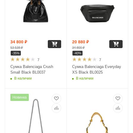
34 800
₽
20 880
₽
53 538
₽
34 800
₽
-
35
%
-
40
%
7
7
Сумка Balenciaga Crush
Сумка Balenciaga Everyday
Small Black BL0037
XS Black BL0025
В наличии
В наличии
Новинка