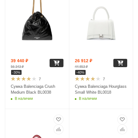
39 440
₽
26 912
₽
56 343
₽
44 853
₽
-
30
%
-
40
%
7
7
Сумка Balenciaga Crush
Сумка Balenciaga Hourglass
Medium Black BL0038
Small White BL0018
В наличии
В наличии