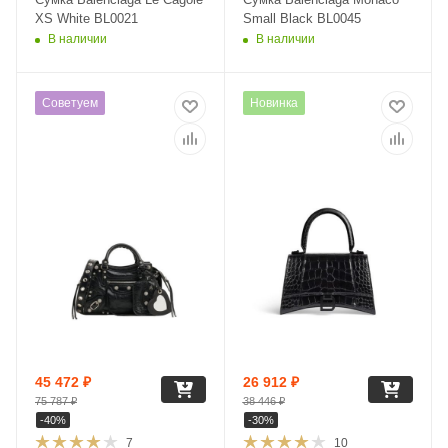
XS White BL0021
Small Black BL0045
В наличии
В наличии
Советуем
Новинка
45 472
₽
26 912
₽
75 787
₽
38 446
₽
-
40
%
-
30
%
7
10