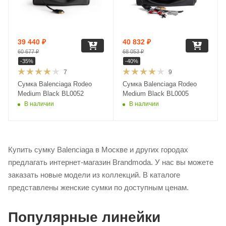
39 440
₽
40 832
₽
60 677
₽
68 053
₽
-
35
%
-
40
%
7
9
Сумка Balenciaga Rodeo
Сумка Balenciaga Rodeo
Medium Black BL0052
Medium Black BL0005
В наличии
В наличии
Купить сумку Balenciaga в Москве и других городах
предлагать интернет-магазин Brandmoda. У нас вы можете
заказать новые модели из коллекций. В каталоге
представлены женские сумки по доступным ценам.
Популярные линейки