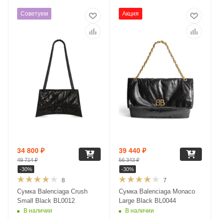
Советуем
Акция
34 800
₽
39 440
₽
49 714
₽
56 343
₽
-
30
%
-
30
%
8
7
Сумка Balenciaga Crush
Сумка Balenciaga Monaco
Small Black BL0012
Large Black BL0044
В наличии
В наличии