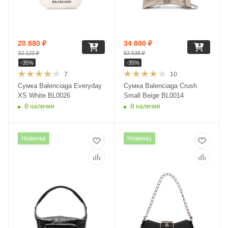
20 880
₽
34 800
₽
32 123
₽
53 538
₽
-
35
%
-
35
%
7
10
Сумка Balenciaga Everyday
Сумка Balenciaga Crush
XS White BL0026
Small Beige BL0014
В наличии
В наличии
Новинка
Новинка