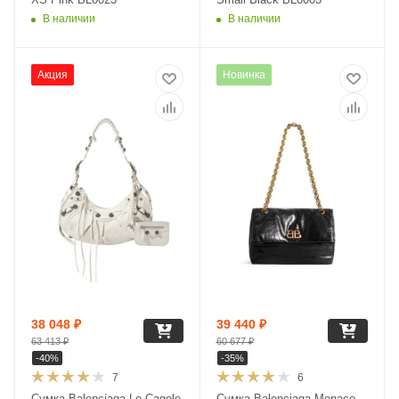
В наличии
В наличии
Акция
Новинка
38 048
₽
39 440
₽
63 413
₽
60 677
₽
-
40
%
-
35
%
7
6
Сумка Balenciaga Le Cagole
Сумка Balenciaga Monaco