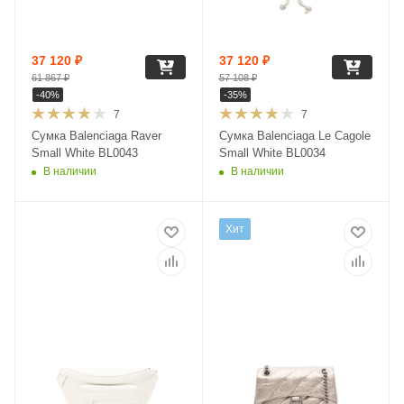
37 120
₽
37 120
₽
61 867
₽
57 108
₽
-
40
%
-
35
%
7
7
Сумка Balenciaga Raver
Сумка Balenciaga Le Cagole
Small White BL0043
Small White BL0034
В наличии
В наличии
Хит