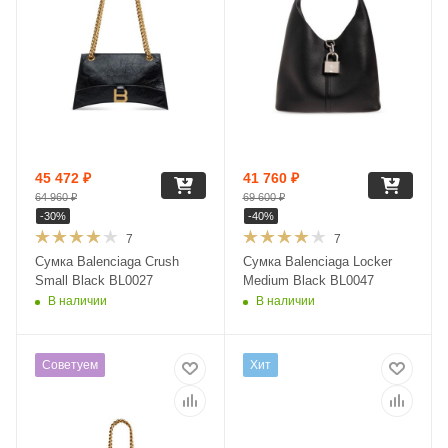
45 472
₽
41 760
₽
64 960
₽
69 600
₽
-
30
%
-
40
%
7
7
Сумка Balenciaga Crush
Сумка Balenciaga Locker
Small Black BL0027
Medium Black BL0047
В наличии
В наличии
Советуем
Хит