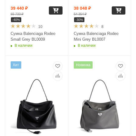
39 440
₽
38 048
₽
65 733
₽
54 354
₽
-
40
%
-
30
%
10
8
Сумка Balenciaga Rodeo
Сумка Balenciaga Rodeo
Small Grey BL0009
Mini Grey BL0007
В наличии
В наличии
Хит
Новинка