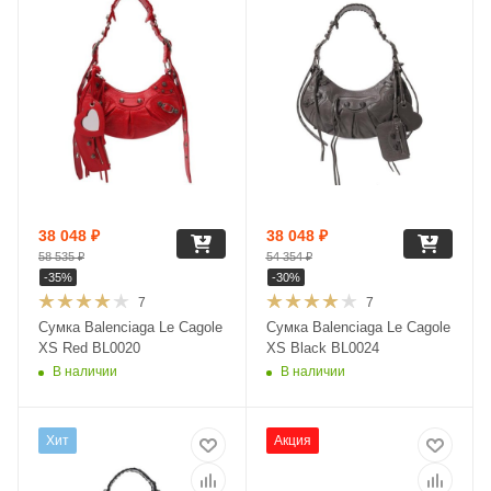
38 048
₽
38 048
₽
58 535
₽
54 354
₽
-
35
%
-
30
%
7
7
Сумка Balenciaga Le Cagole
Сумка Balenciaga Le Cagole
XS Red BL0020
XS Black BL0024
В наличии
В наличии
Хит
Акция