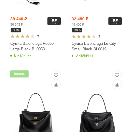
39 440
₽
32 480
₽
56 343
₽
46 400
₽
-
30
%
-
30
%
7
7
Сумка Balenciaga Rodeo
Сумка Balenciaga Le City
Large Black BL0053
Small Black BL0019
В наличии
В наличии
Новинка