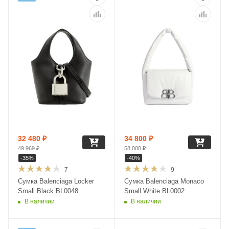
32 480
₽
34 800
₽
49 969
₽
58 000
₽
-
35
%
-
40
%
7
9
Сумка Balenciaga Locker
Сумка Balenciaga Monaco
Small Black BL0048
Small White BL0002
В наличии
В наличии