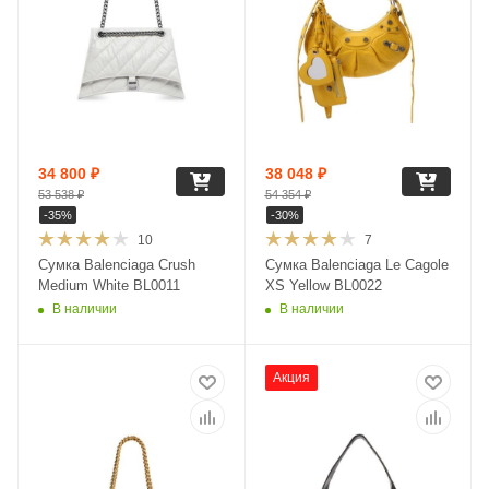
34 800
₽
38 048
₽
53 538
₽
54 354
₽
-
35
%
-
30
%
10
7
Сумка Balenciaga Crush
Сумка Balenciaga Le Cagole
Medium White BL0011
XS Yellow BL0022
В наличии
В наличии
Акция