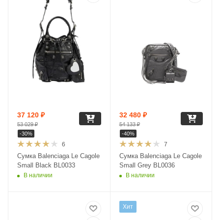
37 120
₽
32 480
₽
53 029
₽
54 133
₽
-
30
%
-
40
%
6
7
Сумка Balenciaga Le Cagole
Сумка Balenciaga Le Cagole
Small Black BL0033
Small Grey BL0036
В наличии
В наличии
Хит