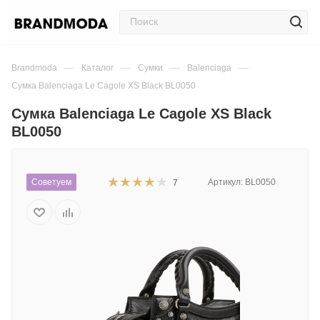
—
—
—
—
Brandmoda
Каталог
Сумки
Balenciaga
Сумка Balenciaga Le Cagole XS Black BL0050
Сумка Balenciaga Le Cagole XS Black
BL0050
Советуем
Артикул:
BL0050
7