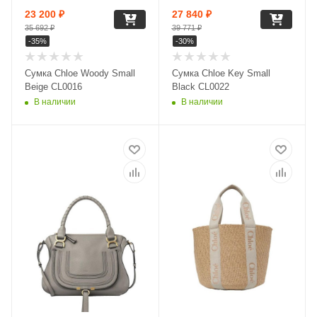
23 200
₽
27 840
₽
35 692
₽
39 771
₽
-
35
%
-
30
%
Сумка Chloe Woody Small
Сумка Chloe Key Small
Beige CL0016
Black CL0022
В наличии
В наличии