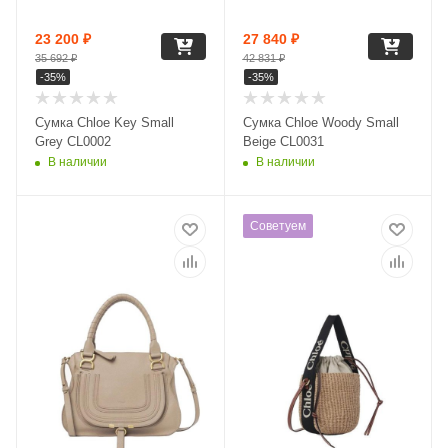
23 200
₽
27 840
₽
35 692
₽
42 831
₽
-
35
%
-
35
%
Сумка Chloe Key Small
Сумка Chloe Woody Small
Grey CL0002
Beige CL0031
В наличии
В наличии
Советуем