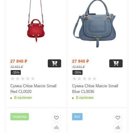
27 840
₽
27 840
₽
42 831
₽
42 831
₽
-
35
%
-
35
%
Сумка Chloe Marcie Small
Сумка Chloe Marcie Small
Red CL0020
Blue CL0036
В наличии
В наличии
Новинка
Хит