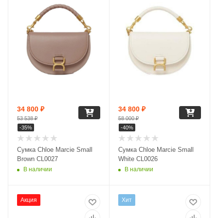
34 800
₽
34 800
₽
53 538
₽
58 000
₽
-
35
%
-
40
%
Сумка Chloe Marcie Small
Сумка Chloe Marcie Small
Brown CL0027
White CL0026
В наличии
В наличии
Акция
Хит