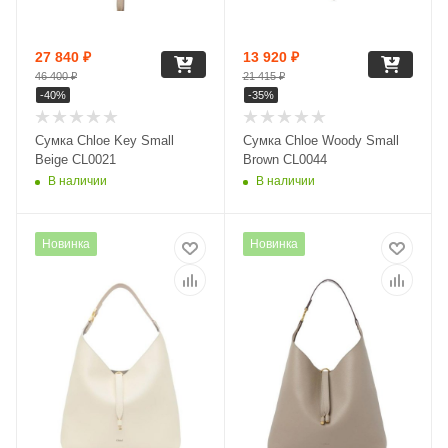
27 840
₽
13 920
₽
46 400
₽
21 415
₽
-
40
%
-
35
%
Сумка Chloe Key Small
Сумка Chloe Woody Small
Beige CL0021
Brown CL0044
В наличии
В наличии
Новинка
Новинка