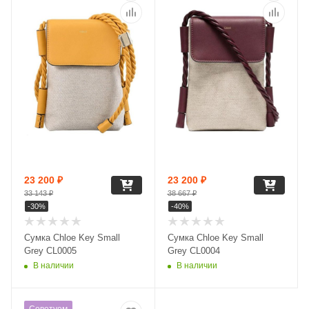
23 200
₽
23 200
₽
33 143
₽
38 667
₽
-
30
%
-
40
%
Сумка Chloe Key Small
Сумка Chloe Key Small
Grey CL0005
Grey CL0004
В наличии
В наличии