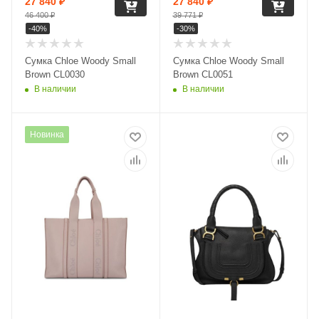
27 840
₽
27 840
₽
46 400
₽
39 771
₽
-
40
%
-
30
%
Сумка Chloe Woody Small
Сумка Chloe Woody Small
Brown CL0030
Brown CL0051
В наличии
В наличии
Новинка