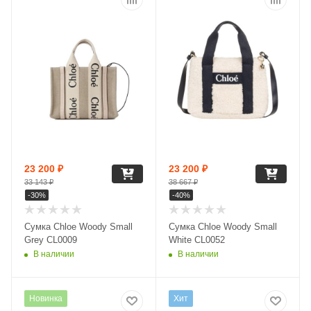
23 200
₽
23 200
₽
33 143
₽
38 667
₽
-
30
%
-
40
%
Сумка Chloe Woody Small
Сумка Chloe Woody Small
Grey CL0009
White CL0052
В наличии
В наличии
Новинка
Хит