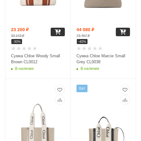
23 200
₽
44 080
₽
33 143
₽
73 467
₽
-
30
%
-
40
%
Сумка Chloe Woody Small
Сумка Chloe Marcie Small
Brown CL0012
Grey CL0038
В наличии
В наличии
Хит