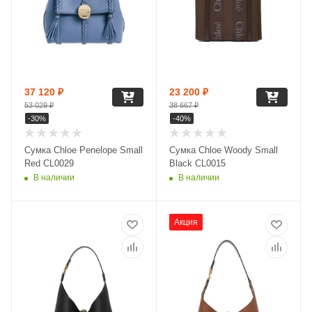
37 120
₽
23 200
₽
53 029
₽
38 667
₽
-
30
%
-
40
%
Сумка Chloe Penelope Small
Сумка Chloe Woody Small
Red CL0029
Black CL0015
В наличии
В наличии
Акция