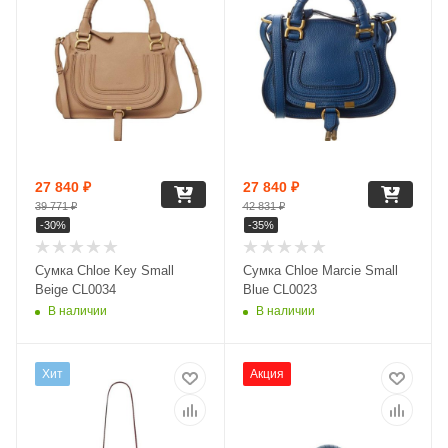
27 840
₽
27 840
₽
39 771
₽
42 831
₽
-
30
%
-
35
%
Сумка Chloe Key Small
Сумка Chloe Marcie Small
Beige CL0034
Blue CL0023
В наличии
В наличии
Хит
Акция