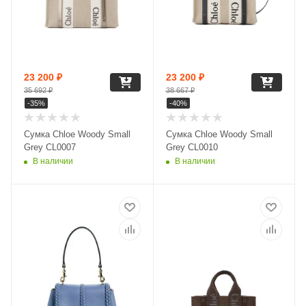
23 200
₽
23 200
₽
35 692
₽
38 667
₽
-
35
%
-
40
%
Сумка Chloe Woody Small
Сумка Chloe Woody Small
Grey CL0007
Grey CL0010
В наличии
В наличии