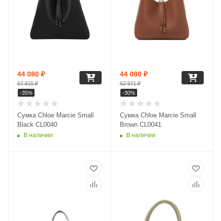
44 080
₽
44 080
₽
67 815
₽
62 971
₽
-
35
%
-
30
%
Сумка Chloe Marcie Small
Сумка Chloe Marcie Small
Black CL0040
Brown CL0041
В наличии
В наличии