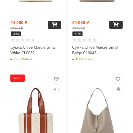
44 080
₽
44 080
₽
62 971
₽
73 467
₽
-
30
%
-
40
%
Сумка Chloe Marcie Small
Сумка Chloe Marcie Small
White CL0039
Beige CL0043
В наличии
В наличии
Акция