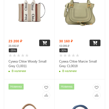
23 200
₽
30 160
₽
35 692
₽
43 086
₽
-
35
%
-
30
%
Сумка Chloe Woody Small
Сумка Chloe Marcie Small
Grey CL0011
Grey CL0018
В наличии
В наличии
Новинка
Новинка