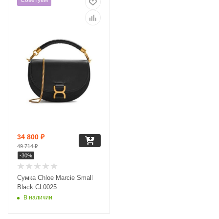
Советуем
34 800
₽
49 714
₽
-
30
%
Сумка Chloe Marcie Small
Black CL0025
В наличии