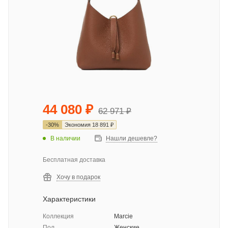
44 080
₽
62 971
₽
-
30
%
Экономия
18 891
₽
В наличии
Нашли дешевле?
Бесплатная доставка
Хочу в подарок
Характеристики
Коллекция
Marcie
Пол
Женские