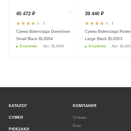
45 472
₽
39 440
₽
7
7
Сумка Balenciaga Downtown
Сумка Balenciaga Rode
Small Black BL0054
Large Black BL0053
В наличии
В наличии
Арт.: BL0054
Арт.: BL005
КАТАЛОГ
КОМПАНИЯ
СУМКИ
Отзывы
Блог
РЮКЗАКИ