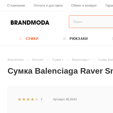
О компании
Оплата и доставка
Обмен и возврат
Гара
СУМКИ
РЮКЗАКИ
—
—
—
—
Brandmoda
Каталог
Сумки
Balenciaga
Сумка Bal
Сумка Balenciaga Raver S
Артикул:
BL0043
7