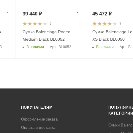
39 440
₽
45 472
₽
7
7
o
Сумка Balenciaga Rodeo
Сумка Balenciaga Le
Medium Black BL0052
XS Black BL0050
В наличии
В наличии
3
Арт.: BL0052
Арт.: B
ПОКУПАТЕЛЯМ
ПОПУЛЯРН
КАТЕГОРИ
Оформление заказа
Сумки Balenc
Оплата и доставка