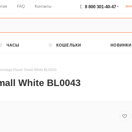
нтия
FAQ
Контакты
8 800 301-40-47
ЗАК
ЧАСЫ
КОШЕЛЬКИ
НОВИНКИ
enciaga Raver Small White BL0043
mall White BL0043