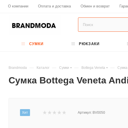
О компании
Оплата и доставка
Обмен и возврат
Гара
СУМКИ
РЮКЗАКИ
—
—
—
—
Brandmoda
Каталог
Сумки
Bottega Veneta
Сумка
Сумка Bottega Veneta An
Хит
Артикул:
BV0050