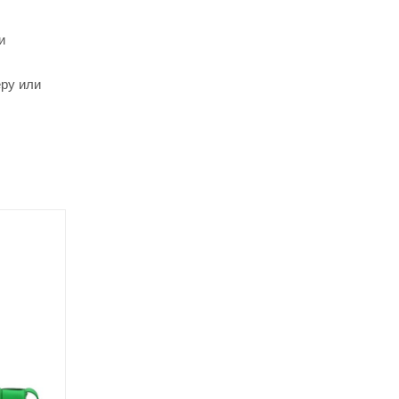
и
еру или
Новинка