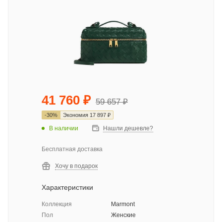
41 760
₽
59 657
₽
-
30
%
Экономия
17 897
₽
В наличии
Нашли дешевле?
Бесплатная доставка
Хочу в подарок
Характеристики
Коллекция
Marmont
Пол
Женские