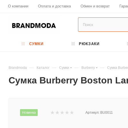
О компании
Оплата и доставка
Обмен и возврат
Гара
СУМКИ
РЮКЗАКИ
—
—
—
—
Brandmoda
Каталог
Сумки
Burberry
Сумка Burbe
Сумка Burberry Boston La
Новинка
Артикул:
BU0011