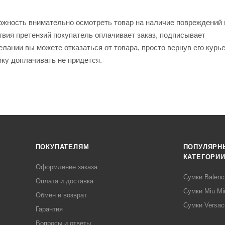
ожность внимательно осмотреть товар на наличие повреждений 
твия претензий покупатель оплачивает заказ, подписывает
лании вы можете отказаться от товара, просто вернув его курь
вку доплачивать не придется.
ПОКУПАТЕЛЯМ
ПОПУЛЯРН
КАТЕГОРИ
Оформление заказа
Сумки Balenc
Оплата и доставка
Сумки Miu Mi
Обмен и возврат
Сумки Versac
Гарантия
Вопросы и ответы