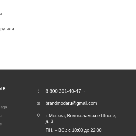
и
еру или
ЫЕ
8 800 301-40-47
И
brandmodaru@gmail.com
iaga
г. Москва, Волоколамское Шоссе,
u
д. 3
e
ПН. – ВС.: с 10:00 до 22:00