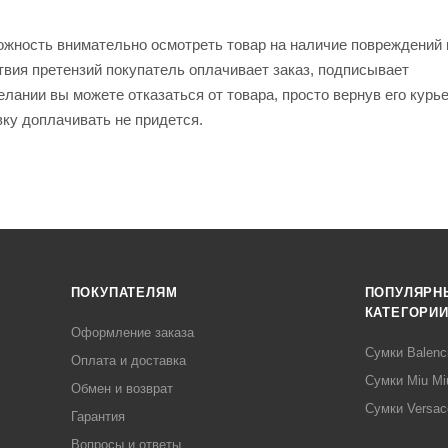
ожность внимательно осмотреть товар на наличие повреждений 
твия претензий покупатель оплачивает заказ, подписывает
лании вы можете отказаться от товара, просто вернув его курь
вку доплачивать не придется.
ПОКУПАТЕЛЯМ
ПОПУЛЯРН
КАТЕГОРИ
Оформление заказа
Сумки Balenc
Оплата и доставка
Сумки Miu Mi
Обмен и возврат
Сумки Versac
Гарантия
Вопросы и ответы