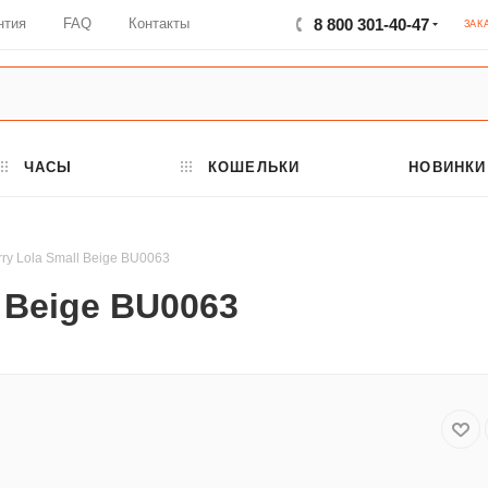
нтия
FAQ
Контакты
8 800 301-40-47
ЗАК
ЧАСЫ
КОШЕЛЬКИ
НОВИНКИ
ry Lola Small Beige BU0063
l Beige BU0063