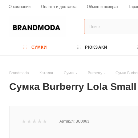
О компании
Оплата и доставка
Обмен и возврат
Гара
СУМКИ
РЮКЗАКИ
—
—
—
—
Brandmoda
Каталог
Сумки
Burberry
Сумка Burber
Сумка Burberry Lola Smal
Артикул:
BU0063