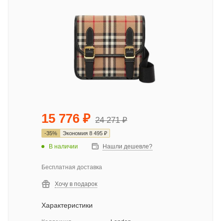
15 776
₽
24 271
₽
-
35
%
Экономия
8 495
₽
В наличии
Нашли дешевле?
Бесплатная доставка
Хочу в подарок
Характеристики