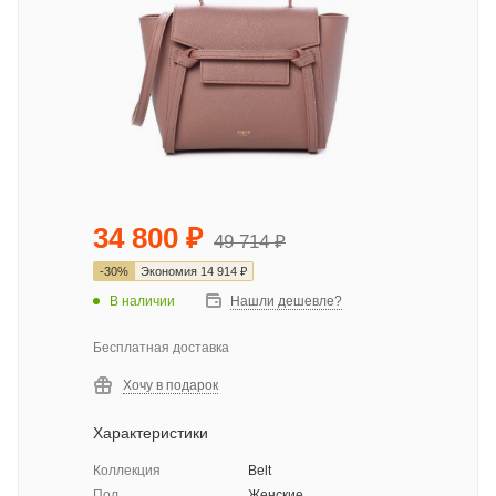
34 800
₽
49 714
₽
-
30
%
Экономия
14 914
₽
В наличии
Нашли дешевле?
Бесплатная доставка
Хочу в подарок
Характеристики
Коллекция
Belt
Пол
Женские