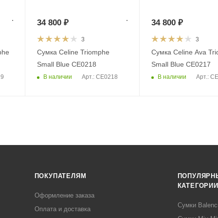
34 800
₽
34 800
₽
3
3
phe
Сумка Celine Triomphe
Сумка Celine Ava Tr
Small Blue CE0218
Small Blue CE0217
В наличии
В наличии
19
Арт.: CE0218
Арт.: C
ПОКУПАТЕЛЯМ
ПОПУЛЯРН
КАТЕГОРИ
Оформление заказа
Сумки Balenc
Оплата и доставка