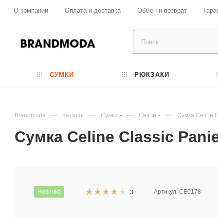
О компании
Оплата и доставка
Обмен и возврат
Гара
СУМКИ
РЮКЗАКИ
—
—
—
—
Brandmoda
Каталог
Сумки
Celine
Сумка Celine C
Сумка Celine Classic Pani
Новинка
Артикул:
CE0178
3