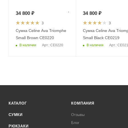
34 800
₽
34 800
₽
3
3
Сумка Celine Ava Triomphe
Сумка Celine Ava Triom
Small Brown CE0220
Small Black CE0219
В наличии
В наличии
Арт.: CE0220
Арт.: CE02
КАТАЛОГ
КОМПАНИЯ
СУМКИ
Отзывы
Блог
РЮКЗАКИ