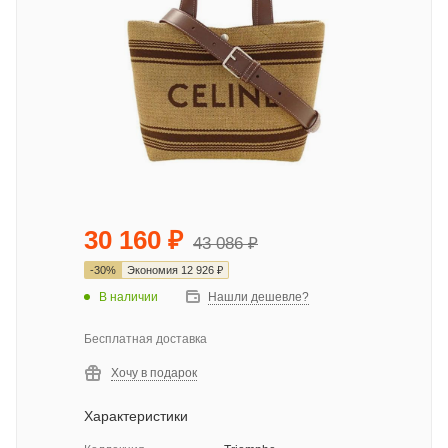
30 160
₽
43 086
₽
-
30
%
Экономия
12 926
₽
В наличии
Нашли дешевле?
Бесплатная доставка
Хочу в подарок
Характеристики