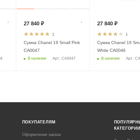
27 840
₽
27 840
₽
1
1
e
Сумка Chanel 19 Small Pink
Сумка Chanel 19 Sma
CA0047
White CA0046
В наличии
В наличии
48
Арт.: CA0047
Арт.: C
ПОКУПАТЕЛЯМ
ПОПУЛЯРН
КАТЕГОРИ
Оформление заказа