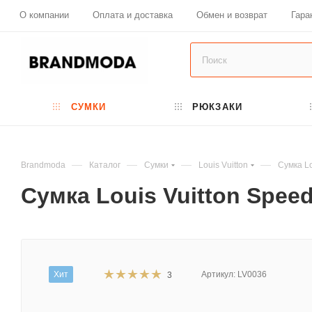
О компании
Оплата и доставка
Обмен и возврат
Гара
СУМКИ
РЮКЗАКИ
—
—
—
—
Brandmoda
Каталог
Сумки
Louis Vuitton
Сумка Lo
Сумка Louis Vuitton Spee
Хит
Артикул:
LV0036
3