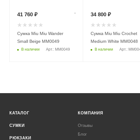
41 760
₽
34 800
₽
Сумка Miu Miu Wander
Сумка Miu Miu Crochet
Small Beige MM0049
Medium White MM0048
В наличии
В наличии
Арт.: MM0049
Арт.: MM00
КАТАЛОГ
КОМПАНИЯ
СУМКИ
Отзывы
Блог
РЮКЗАКИ