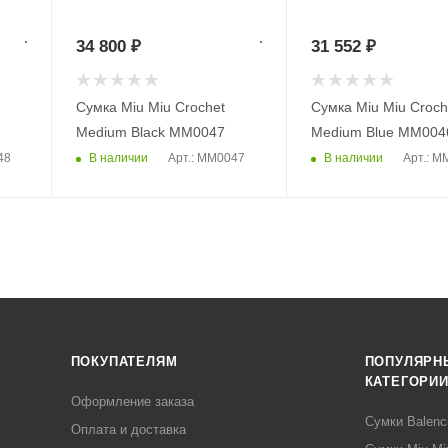
34 800
₽
31 552
₽
Сумка Miu Miu Crochet
Сумка Miu Miu Croch
Medium Black MM0047
Medium Blue MM004
В наличии
В наличии
48
Арт.: MM0047
Арт.: M
ПОКУПАТЕЛЯМ
ПОПУЛЯРН
КАТЕГОРИ
Оформление заказа
Сумки Balenc
Оплата и доставка