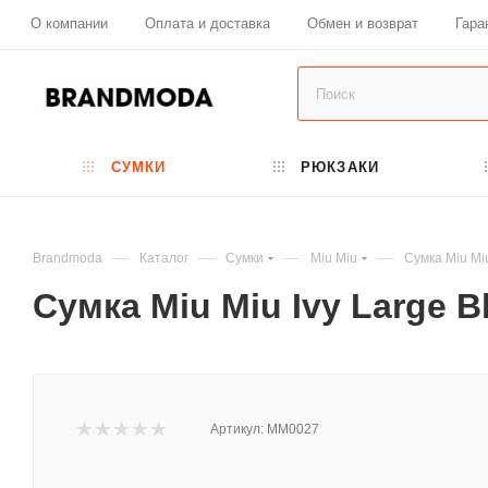
О компании
Оплата и доставка
Обмен и возврат
Гара
СУМКИ
РЮКЗАКИ
—
—
—
—
Brandmoda
Каталог
Сумки
Miu Miu
Сумка Miu Mi
Сумка Miu Miu Ivy Large 
Артикул:
MM0027