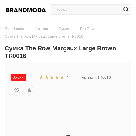
—
—
—
—
Brandmoda
Каталог
Сумки
The Row
Сумка The Row Margaux Large Brown TR0016
Сумка The Row Margaux Large Brown
TR0016
Акция
Артикул:
TR0016
1