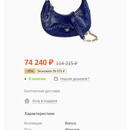
74 240
₽
114 215
₽
-
35
%
Экономия
39 975
₽
В наличии
Нашли дешевле?
Бесплатная доставка
Хочу в подарок
Характеристики
Коллекция
Bianca
Пол
Женские