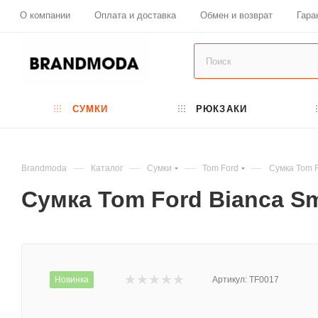
О компании
Оплата и доставка
Обмен и возврат
Гара
СУМКИ
РЮКЗАКИ
—
—
—
—
Brandmoda
Каталог
Сумки
Tom Ford
Сумка Tom F
Сумка Tom Ford Bianca Sm
Новинка
Артикул:
TF0017