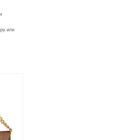
и
еру или
Советуем