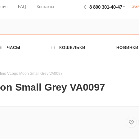
нтия
FAQ
Контакты
8 800 301-40-47
ЗАК
ЧАСЫ
КОШЕЛЬКИ
НОВИНКИ
tino VLogo Moon Small Grey VA0097
on Small Grey VA0097