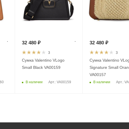
32 480
₽
32 480
₽
3
3
Сумка Valentino VLogo
Сумка Valentino VLo
Small Black VA00159
Signature Small Ora
VA00157
В наличии
В наличии
160
Арт.: VA00159
Арт.: V