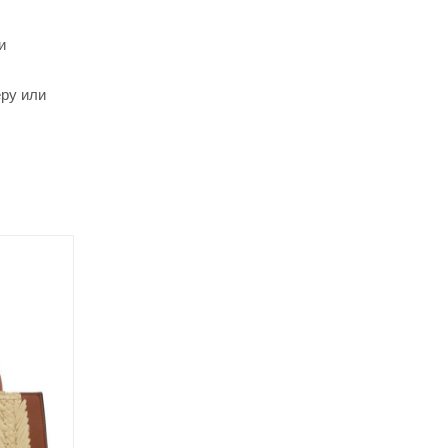
и
еру или
Новинка
Советуем