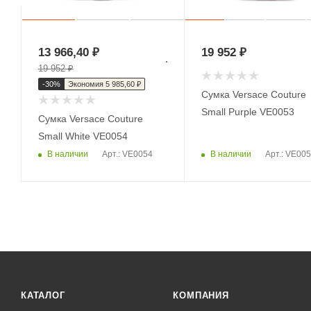
13 966,40
₽
19 952
₽
19 952
₽
-
30
%
Экономия
5 985,60
₽
Сумка Versace Couture
Small Purple VE0053
Сумка Versace Couture
Small White VE0054
В наличии
В наличии
Арт.: VE0054
Арт.: VE00
КАТАЛОГ
КОМПАНИЯ