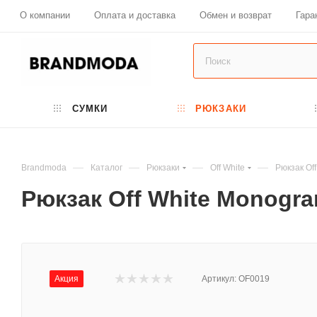
О компании
Оплата и доставка
Обмен и возврат
Гара
СУМКИ
РЮКЗАКИ
—
—
—
—
Brandmoda
Каталог
Рюкзаки
Off White
Рюкзак Of
Рюкзак Off White Monogr
Акция
Артикул:
OF0019