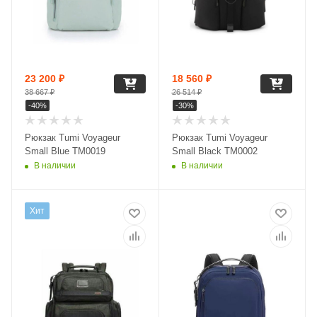
23 200
₽
18 560
₽
38 667
₽
26 514
₽
-
40
%
-
30
%
Рюкзак Tumi Voyageur
Рюкзак Tumi Voyageur
Small Blue TM0019
Small Black TM0002
В наличии
В наличии
Хит