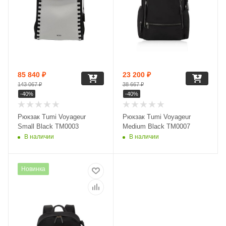
85 840
₽
23 200
₽
143 067
₽
38 667
₽
-
40
%
-
40
%
Рюкзак Tumi Voyageur
Рюкзак Tumi Voyageur
Small Black TM0003
Medium Black TM0007
В наличии
В наличии
Новинка