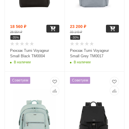
18 560
₽
23 200
₽
28 554
₽
33 143
₽
-
35
%
-
30
%
Рюкзак Tumi Voyageur
Рюкзак Tumi Voyageur
Small Black TM0004
Small Grey TM0017
В наличии
В наличии
Советуем
Советуем