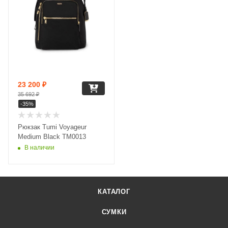
23 200
₽
35 692
₽
-
35
%
Рюкзак Tumi Voyageur
Medium Black TM0013
В наличии
КАТАЛОГ
СУМКИ