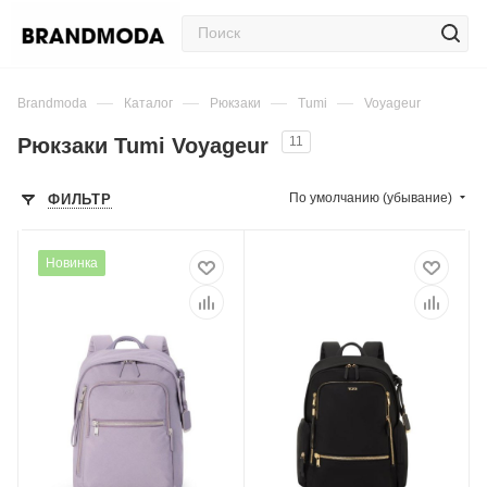
—
—
—
—
Brandmoda
Каталог
Рюкзаки
Tumi
Voyageur
Рюкзаки Tumi Voyageur
11
По умолчанию (убывание)
ФИЛЬТР
Новинка