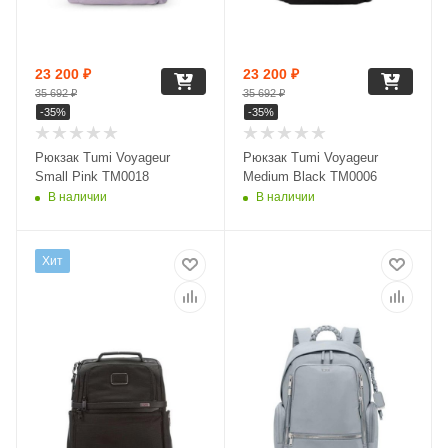
23 200
₽
23 200
₽
35 692
₽
35 692
₽
-
35
%
-
35
%
Рюкзак Tumi Voyageur
Рюкзак Tumi Voyageur
Small Pink TM0018
Medium Black TM0006
В наличии
В наличии
Хит