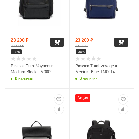
23 200
₽
23 200
₽
33 143
₽
33 143
₽
-
30
%
-
30
%
Рюкзак Tumi Voyageur
Рюкзак Tumi Voyageur
Medium Black TM0009
Medium Blue TM0014
В наличии
В наличии
Акция