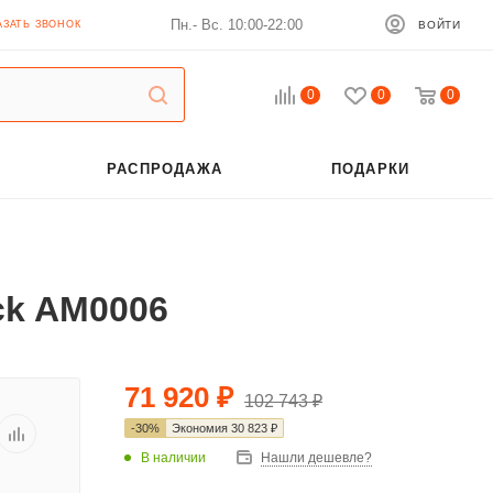
Пн.- Вс. 10:00-22:00
АЗАТЬ ЗВОНОК
ВОЙТИ
0
0
0
РАСПРОДАЖА
ПОДАРКИ
ck AM0006
71 920
₽
102 743
₽
-
30
%
Экономия
30 823
₽
В наличии
Нашли дешевле?