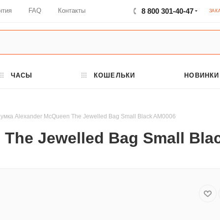
нтия
FAQ
Контакты
8 800 301-40-47
ЗАК
ЧАСЫ
КОШЕЛЬКИ
НОВИНКИ
умка Alexander McQueen The Jewelled Bag Small Black AM0006
The Jewelled Bag Small Bla