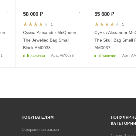
58 000
₽
55 680
₽
1
1
een
Сумка Alexander McQueen
Сумка Alexander Mc
The Jewelled Bag Small
The Skull Bag Small 
Black AM0038
AM0037
В наличии
В наличии
41
Арт.: AM0038
Арт.: A
ПОКУПАТЕЛЯМ
ПОПУЛЯРН
КАТЕГОРИ
Оформление заказа
Сумки Balenc