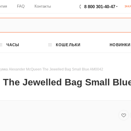
нтия
FAQ
Контакты
8 800 301-40-47
ЗАК
ЧАСЫ
КОШЕЛЬКИ
НОВИНКИ
умка Alexander McQueen The Jewelled Bag Small Blue AM0042
The Jewelled Bag Small Blu