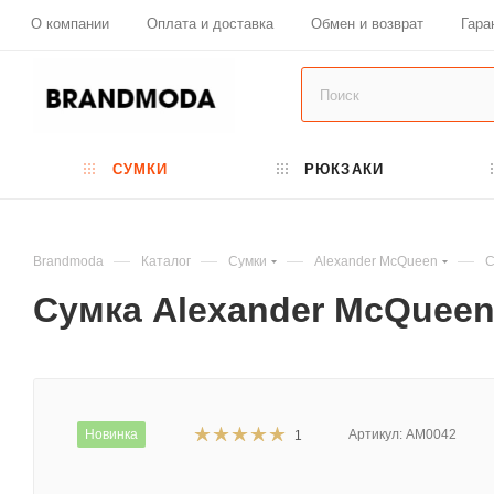
О компании
Оплата и доставка
Обмен и возврат
Гара
СУМКИ
РЮКЗАКИ
—
—
—
—
Brandmoda
Каталог
Сумки
Alexander McQueen
С
Сумка Alexander McQueen 
Новинка
Артикул:
AM0042
1