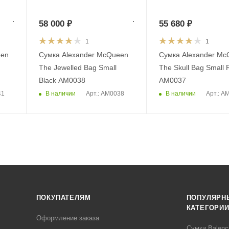
58 000
₽
55 680
₽
1
1
een
Сумка Alexander McQueen
Сумка Alexander Mc
The Jewelled Bag Small
The Skull Bag Small 
Black AM0038
AM0037
В наличии
В наличии
41
Арт.: AM0038
Арт.: A
ПОКУПАТЕЛЯМ
ПОПУЛЯРН
КАТЕГОРИ
Оформление заказа
Сумки Balenc