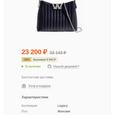
23 200
₽
33 143
₽
-
30
%
Экономия
9 943
₽
В наличии
Нашли дешевле?
Бесплатная доставка
Хочу в подарок
Характеристики
Коллекция
Legacy
Пол
Женские