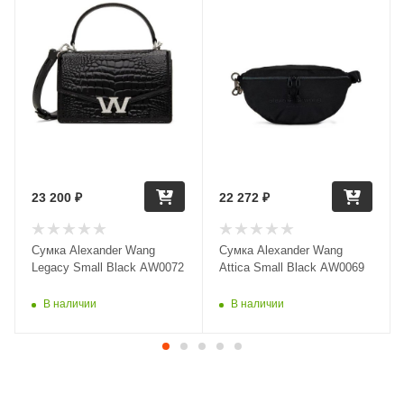
23 200
₽
22 272
₽
Сумка Alexander Wang
Сумка Alexander Wang
Legacy Small Black AW0072
Attica Small Black AW0069
В наличии
В наличии