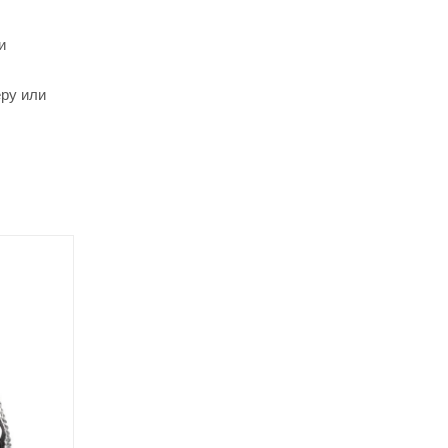
и
еру или
Советуем