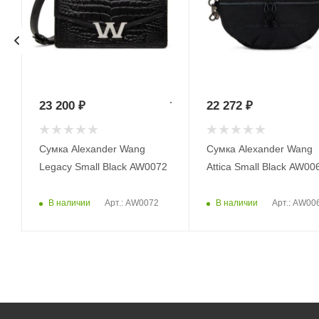
23 200
₽
22 272
₽
Сумка Alexander Wang
Сумка Alexander Wang
5
Legacy Small Black AW0072
Attica Small Black AW00
В наличии
В наличии
Арт.: AW0072
Арт.: AW00