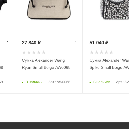
27 840
₽
51 040
₽
Сумка Alexander Wang
Сумка Alexander Wa
69
Ryan Small Beige AW0068
Spike Small Beige A
В наличии
В наличии
69
Арт.: AW0068
Арт.: A