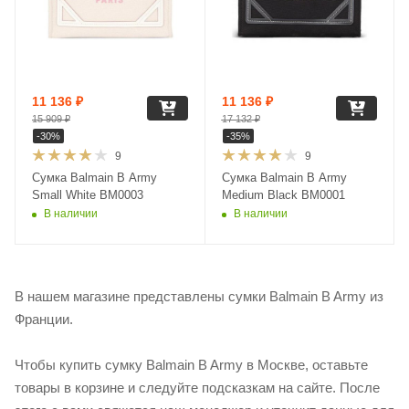
11 136
₽
11 136
₽
15 909
₽
17 132
₽
-
30
%
-
35
%
9
9
Сумка Balmain B Army
Сумка Balmain B Army
Small White BM0003
Medium Black BM0001
В наличии
В наличии
В нашем магазине представлены сумки Balmain B Army из
Франции.
Чтобы купить сумку Balmain B Army в Москве, оставьте
товары в корзине и следуйте подсказкам на сайте. После