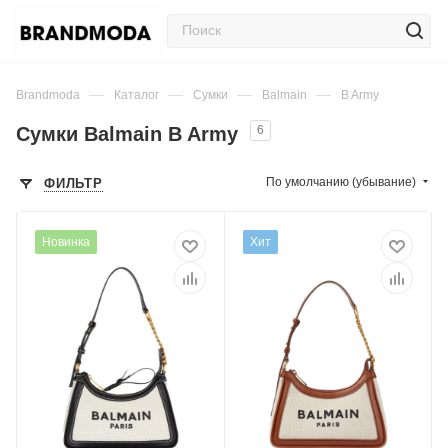
—
—
—
—
Brandmoda
Каталог
Сумки
Balmain
B Army
Сумки Balmain B Army
6
По умолчанию (убывание)
ФИЛЬТР
Новинка
Хит