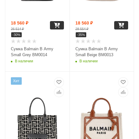
18 560
₽
18 560
₽
26 514
₽
28 554
₽
-
30
%
-
35
%
Сумка Balmain B Army
Сумка Balmain B Army
Small Grey BM0014
Small Beige BM0013
В наличии
В наличии
Хит