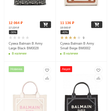
12 064
₽
11 136
₽
17 234
₽
18 560
₽
-
30
%
-
40
%
9
Сумка Balmain B Army
Сумка Balmain B Army
Large Black BM0028
Small Beige BM0002
В наличии
В наличии
Новинка
Акция