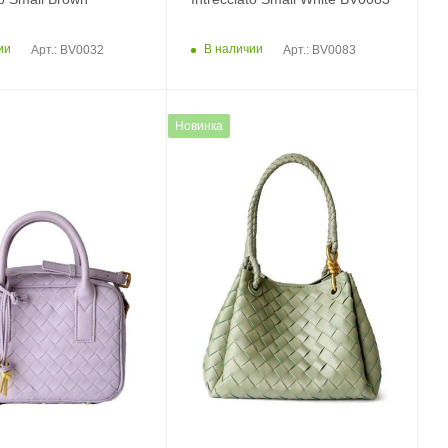
ии
В наличии
Арт.: BV0032
Арт.: BV0083
Новинка