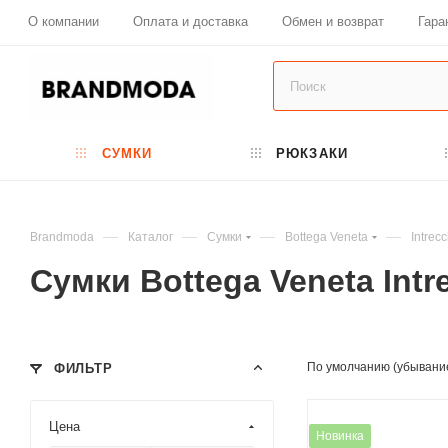
О компании
Оплата и доставка
Обмен и возврат
Гара
СУМКИ
РЮКЗАКИ
—
—
—
—
Brandmoda
Каталог
Сумки
Bottega Veneta
Intrecc
Сумки Bottega Veneta Intr
По умолчанию (убывани
ФИЛЬТР
Цена
Новинка