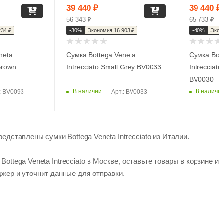
39 440
₽
39 440
56 343
₽
65 733
₽
234
₽
-
30
%
Экономия
16 903
₽
-
40
%
Эк
neta
Сумка Bottega Veneta
Сумка Bo
 Brown
Intrecciato Small Grey BV0033
Intreccia
BV0030
В наличии
В налич
.: BV0093
Арт.: BV0033
едставлены сумки Bottega Veneta Intrecciato из Италии.
Bottega Veneta Intrecciato в Москве, оставьте товары в корзине 
жер и уточнит данные для отправки.