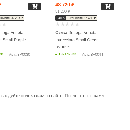
₽
48 720
₽
81 200
₽
ономия
26 293
₽
-
40
%
Экономия
32 480
₽
ttega Veneta
Сумка Bottega Veneta
to Small Purple
Intrecciato Small Green
BV0094
ии
В наличии
Арт.: BV0030
Арт.: BV0094
и следуйте подсказкам на сайте. После этого с вами