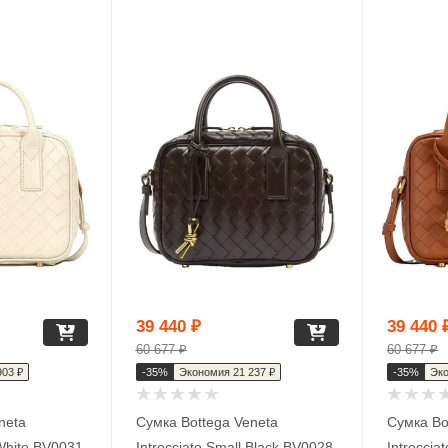
39 440
₽
39 440
60 677
₽
60 677
₽
903
₽
-
35
%
Экономия
21 237
₽
-
35
%
Эк
neta
Сумка Bottega Veneta
Сумка Bo
 White BV0031
Intrecciato Small Black BV0028
Intreccia