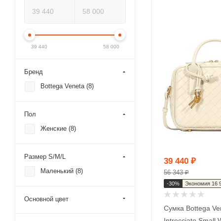
39 440
58 000
Бренд
Bottega Veneta (
8
)
Пол
Женские (
8
)
Размер S/M/L
39 440
₽
Маленький (
8
)
56 343
₽
-
30
%
Экономия
16 
Основной цвет
Сумка Bottega Ve
Intrecciato Small