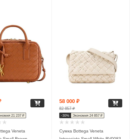
₽
58 000
₽
82 857
₽
ономия
21 237
₽
-
30
%
Экономия
24 857
₽
ttega Veneta
Сумка Bottega Veneta
to Small Brown
Intrecciato Small White BV0083