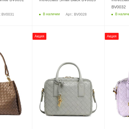
BV0032
В наличии
В налич
.: BV0031
Арт.: BV0028
Акция
Акция