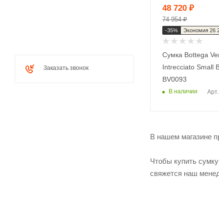
48 720
₽
74 954
₽
-
35
%
Экономия
26 
Сумка Bottega Ve
Intrecciato Small
Заказать звонок
BV0093
В наличии
Арт
В нашем магазине пр
Чтобы купить сумку 
свяжется наш менед