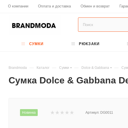
О компании
Оплата и доставка
Обмен и возврат
Гара
СУМКИ
РЮКЗАКИ
—
—
—
—
Brandmoda
Каталог
Сумки
Dolce & Gabbana
Сум
Сумка Dolce & Gabbana De
Новинка
Артикул:
DG0011