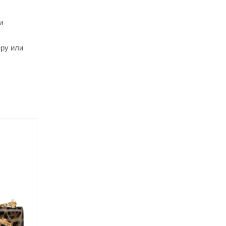
и
еру или
Хит
Акция