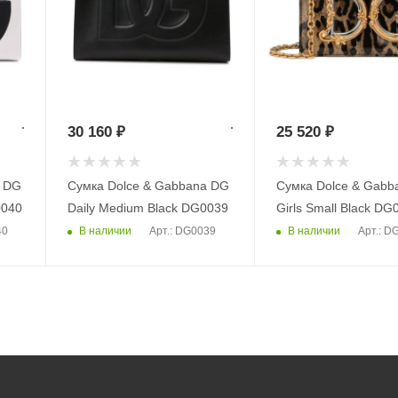
30 160
₽
25 520
₽
a DG
Сумка Dolce & Gabbana DG
Сумка Dolce & Gabb
0040
Daily Medium Black DG0039
Girls Small Black DG
В наличии
В наличии
40
Арт.: DG0039
Арт.: D