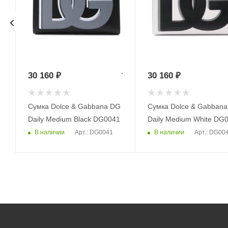
30 160
₽
30 160
₽
G
Сумка Dolce & Gabbana DG
Сумка Dolce & Gabban
Daily Medium Black DG0041
Daily Medium White DG
В наличии
В наличии
Арт.: DG0041
Арт.: DG00