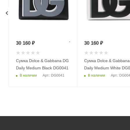
30 160
₽
30 160
₽
G
Сумка Dolce & Gabbana DG
Сумка Dolce & Gabban
Daily Medium Black DG0041
Daily Medium White DG
В наличии
В наличии
Арт.: DG0041
Арт.: DG00