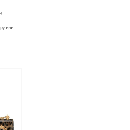
и
еру или
Хит
Акция