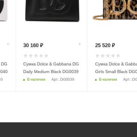
30 160
₽
25 520
₽
a DG
Сумка Dolce & Gabbana DG
Сумка Dolce & Gabb
0040
Daily Medium Black DG0039
Girls Small Black DG
В наличии
В наличии
40
Арт.: DG0039
Арт.: D