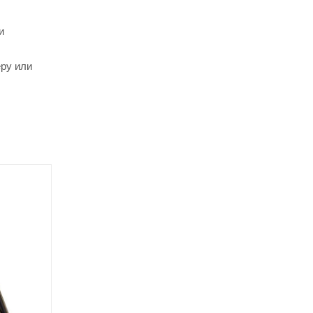
и
еру или
Новинка
Хит