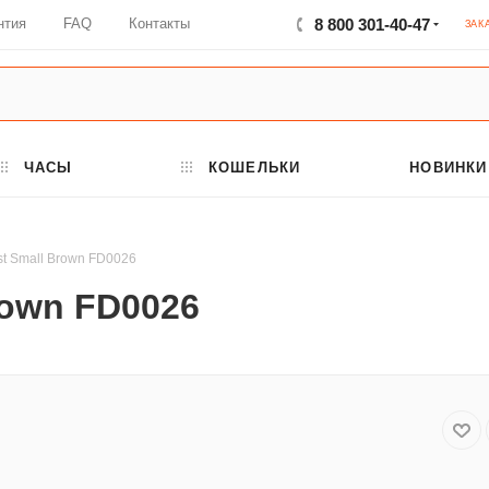
нтия
FAQ
Контакты
8 800 301-40-47
ЗАК
ЧАСЫ
КОШЕЛЬКИ
НОВИНКИ
rst Small Brown FD0026
rown FD0026