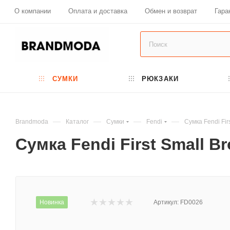
О компании
Оплата и доставка
Обмен и возврат
Гара
СУМКИ
РЮКЗАКИ
—
—
—
—
Brandmoda
Каталог
Сумки
Fendi
Сумка Fendi Fi
Сумка Fendi First Small B
Новинка
Артикул:
FD0026