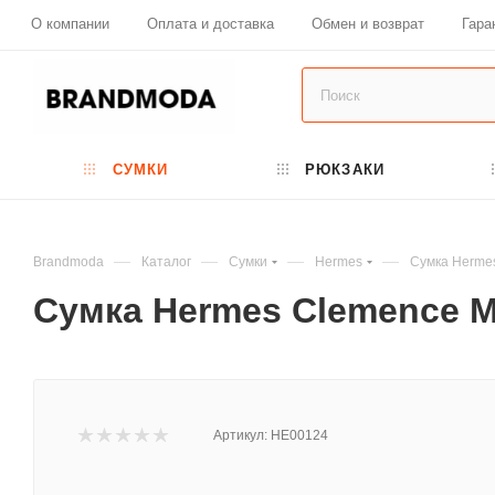
О компании
Оплата и доставка
Обмен и возврат
Гара
СУМКИ
РЮКЗАКИ
—
—
—
—
Brandmoda
Каталог
Сумки
Hermes
Сумка Herme
Сумка Hermes Clemence M
Артикул:
HE00124