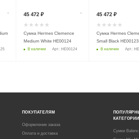
45 472
₽
45 472
₽
dium
Сумка Hermes Clemence
Сумка Hermes Clem
Medium White HE00124
Small Black HE00123
В наличии
В наличии
125
Арт.: HE00124
Арт.: H
ПОКУПАТЕЛЯМ
ПОПУЛЯРН
КАТЕГОРИ
Оформление заказа
Сумки Balenc
Оплата и доставка