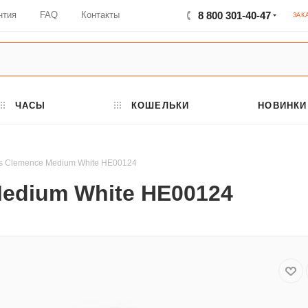
нтия
FAQ
Контакты
8 800 301-40-47
ЗАК
ЧАСЫ
КОШЕЛЬКИ
НОВИНКИ
s Clemence Medium White HE00124
edium White HE00124