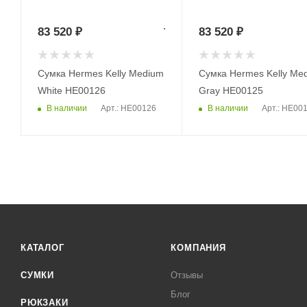
83 520
₽
83 520
₽
Сумка Hermes Kelly Medium
Сумка Hermes Kelly Me
White HE00126
Gray HE00125
В наличии
В наличии
Арт.: HE00126
Арт.: HE00
КАТАЛОГ
КОМПАНИЯ
СУМКИ
Отзывы
Блог
РЮКЗАКИ