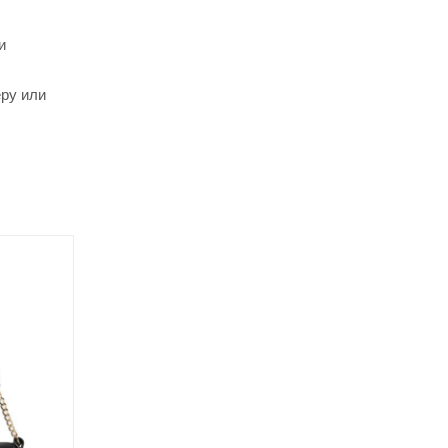
и
еру или
Хит