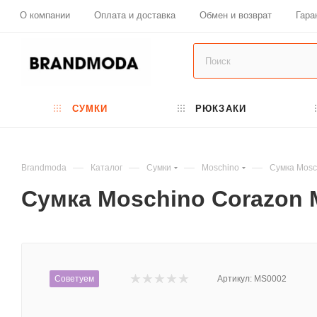
О компании
Оплата и доставка
Обмен и возврат
Гара
СУМКИ
РЮКЗАКИ
—
—
—
—
Brandmoda
Каталог
Сумки
Moschino
Сумка Mosc
Сумка Moschino Corazon 
Советуем
Артикул:
MS0002