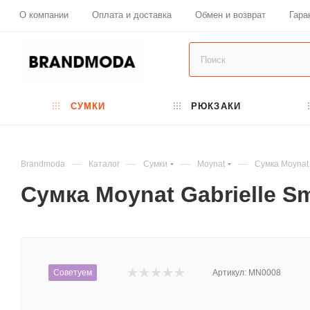
О компании
Оплата и доставка
Обмен и возврат
Гара
СУМКИ
РЮКЗАКИ
—
—
—
—
Brandmoda
Каталог
Сумки
Moynat
Сумка Moynat 
Сумка Moynat Gabrielle S
Советуем
Артикул:
MN0008