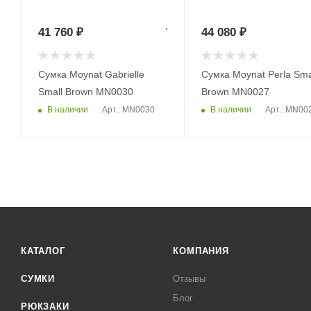
41 760
₽
44 080
₽
Сумка Moynat Gabrielle
Сумка Moynat Perla Sma
Small Brown MN0030
Brown MN0027
В наличии
В наличии
Арт.: MN0030
Арт.: MN00
КАТАЛОГ
КОМПАНИЯ
СУМКИ
Отзывы
Блог
РЮКЗАКИ