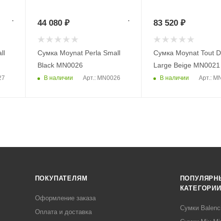
44 080
₽
83 520
₽
ll
Сумка Moynat Perla Small
Сумка Moynat Tout 
Black MN0026
Large Beige MN0021
В наличии
В наличии
27
Арт.: MN0026
Арт.: M
ПОКУПАТЕЛЯМ
ПОПУЛЯРН
КАТЕГОРИ
Оформление заказа
Сумки Balenc
Оплата и доставка