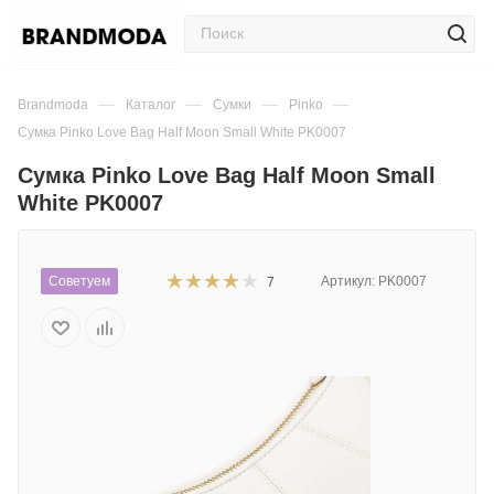
—
—
—
—
Brandmoda
Каталог
Сумки
Pinko
Сумка Pinko Love Bag Half Moon Small White PK0007
Сумка Pinko Love Bag Half Moon Small
White PK0007
Советуем
Артикул:
PK0007
7