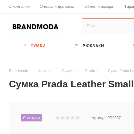
О компании
Оплата и доставка
Обмен и возврат
Гара
СУМКИ
РЮКЗАКИ
—
—
—
—
Brandmoda
Каталог
Сумки
Prada
Сумка Prada Le
Сумка Prada Leather Smal
Советуем
Артикул:
PD0037