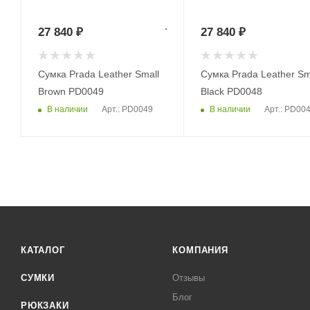
27 840
₽
27 840
₽
Сумка Prada Leather Small
Сумка Prada Leather Sm
Brown PD0049
Black PD0048
В наличии
В наличии
Арт.: PD0049
Арт.: PD00
КАТАЛОГ
КОМПАНИЯ
СУМКИ
Отзывы
Блог
РЮКЗАКИ