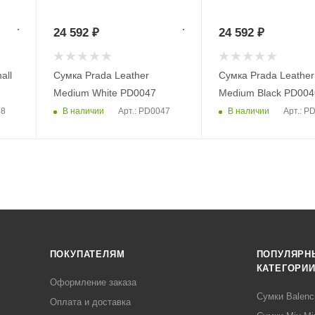
24 592
₽
24 592
₽
all
Сумка Prada Leather
Сумка Prada Leather
Medium White PD0047
Medium Black PD004
В наличии
В наличии
48
Арт.: PD0047
Арт.: P
ПОКУПАТЕЛЯМ
ПОПУЛЯРН
КАТЕГОРИ
Оформление заказа
Сумки Balenc
Оплата и доставка