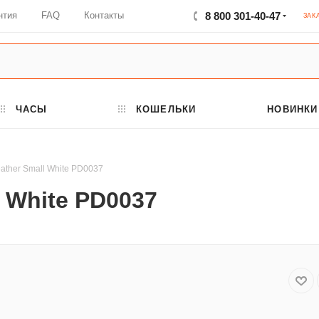
нтия
FAQ
Контакты
8 800 301-40-47
ЗАК
ЧАСЫ
КОШЕЛЬКИ
НОВИНКИ
ather Small White PD0037
l White PD0037