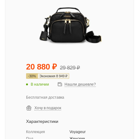
20 880
₽
29 829
₽
-
30
%
Экономия
8 949
₽
В наличии
Нашли дешевле?
Бесплатная доставка
Хочу в подарок
Характеристики
Коллекция
Voyageur
Пол
Женские