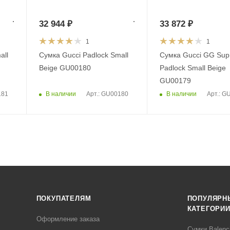
32 944
₽
33 872
₽
1
1
all
Сумка Gucci Padlock Small
Сумка Gucci GG Su
Beige GU00180
Padlock Small Beige
GU00179
В наличии
В наличии
181
Арт.: GU00180
Арт.: G
ПОКУПАТЕЛЯМ
ПОПУЛЯРН
КАТЕГОРИ
Оформление заказа
Сумки Balenc