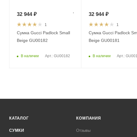
32 944
₽
32 944
₽
1
1
Сумка Gucci Padlock Small
Сумка Gucci Padlock Sm
Beige GU00182
Beige GU00181
В наличии
В наличии
Арт.: GU00182
Арт.: GU00
КАТАЛОГ
КОМПАНИЯ
СУМКИ
Отзывы