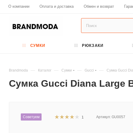
О компании
Оплата и доставка
Обмен и возврат
Гара
СУМКИ
РЮКЗАКИ
—
—
—
—
Brandmoda
Каталог
Сумки
Gucci
Сумка Gucci Di
Сумка Gucci Diana Large 
Советуем
Артикул:
GU0057
1