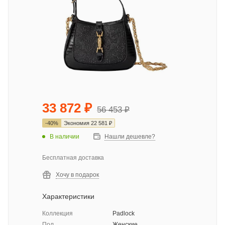
33 872
₽
56 453
₽
-
40
%
Экономия
22 581
₽
В наличии
Нашли дешевле?
Бесплатная доставка
Хочу в подарок
Характеристики
Коллекция
Padlock
Пол
Женские