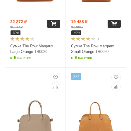
22 272
₽
19 488
₽
31 817
₽
32 480
₽
-
30
%
-
40
%
1
1
Сумка The Row Margaux
Сумка The Row Margaux
Large Orange TR0029
Small Orange TR0020
В наличии
В наличии
Хит