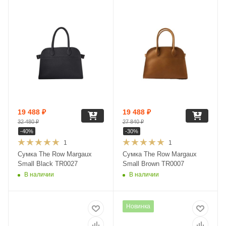
19 488
₽
19 488
₽
32 480
₽
27 840
₽
-
40
%
-
30
%
1
1
Сумка The Row Margaux
Сумка The Row Margaux
Small Black TR0027
Small Brown TR0007
В наличии
В наличии
Новинка