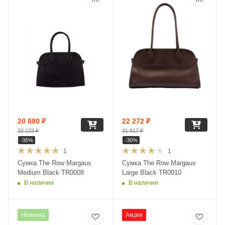
20 880
₽
22 272
₽
32 123
₽
31 817
₽
-
35
%
-
30
%
1
1
Сумка The Row Margaux
Сумка The Row Margaux
Medium Black TR0008
Large Black TR0010
В наличии
В наличии
Новинка
Акция