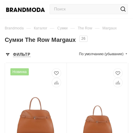
—
—
—
—
Brandmoda
Каталог
Сумки
The Row
Margaux
Сумки The Row Margaux
26
По умолчанию (убывание)
ФИЛЬТР
Новинка