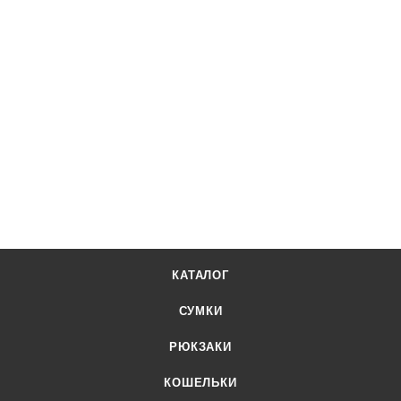
19 488
₽
32 480
₽
-
40
%
1
Сумка The Row Margaux Small Brown TR0031
В наличии
КАТАЛОГ
СУМКИ
РЮКЗАКИ
КОШЕЛЬКИ