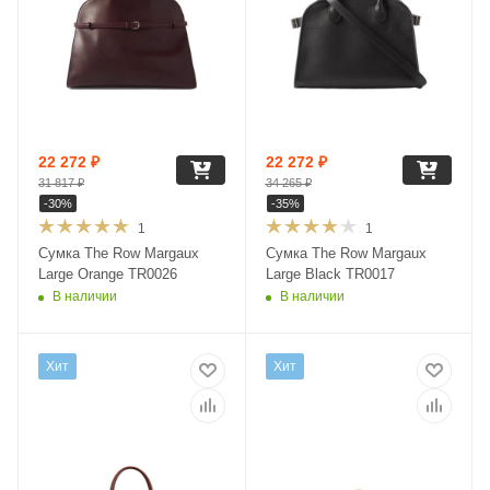
22 272
₽
22 272
₽
31 817
₽
34 265
₽
-
30
%
-
35
%
1
1
Сумка The Row Margaux
Сумка The Row Margaux
Large Orange TR0026
Large Black TR0017
В наличии
В наличии
Хит
Хит