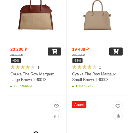
23 200
₽
19 488
₽
38 667
₽
29 982
₽
-
40
%
-
35
%
1
1
Сумка The Row Margaux
Сумка The Row Margaux
Large Brown TR0013
Small Brown TR0003
В наличии
В наличии
Акция