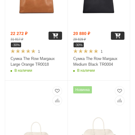
22 272
₽
20 880
₽
31 817
₽
29 829
₽
-
30
%
-
30
%
1
1
Сумка The Row Margaux
Сумка The Row Margaux
Large Orange TR0018
Medium Black TR0004
В наличии
В наличии
Новинка