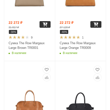
22 272
₽
22 272
₽
31 817
₽
37 120
₽
-
30
%
-
40
%
9
1
Сумка The Row Margaux
Сумка The Row Margaux
Large Brown TR0001
Large Orange TR0009
В наличии
В наличии