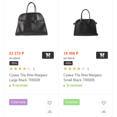
22 272
₽
19 488
₽
34 265
₽
32 480
₽
-
35
%
-
40
%
1
1
Сумка The Row Margaux
Сумка The Row Margaux
Large Black TR0028
Small Black TR0005
В наличии
В наличии
Советуем
Новинка