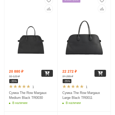
20 880
₽
22 272
₽
32 123
₽
34 265
₽
-
35
%
-
35
%
1
1
Сумка The Row Margaux
Сумка The Row Margaux
Medium Black TR0030
Large Black TR0011
В наличии
В наличии