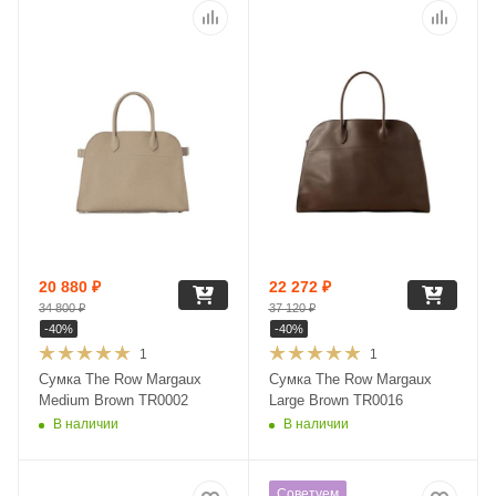
20 880
₽
22 272
₽
34 800
₽
37 120
₽
-
40
%
-
40
%
1
1
Сумка The Row Margaux
Сумка The Row Margaux
Medium Brown TR0002
Large Brown TR0016
В наличии
В наличии
Советуем