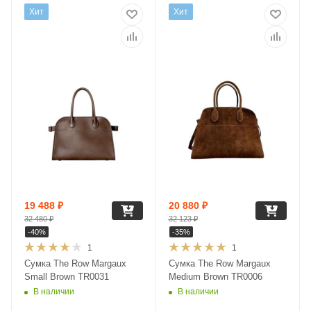
Хит
Хит
19 488
₽
20 880
₽
32 480
₽
32 123
₽
-
40
%
-
35
%
1
1
Сумка The Row Margaux
Сумка The Row Margaux
Small Brown TR0031
Medium Brown TR0006
В наличии
В наличии