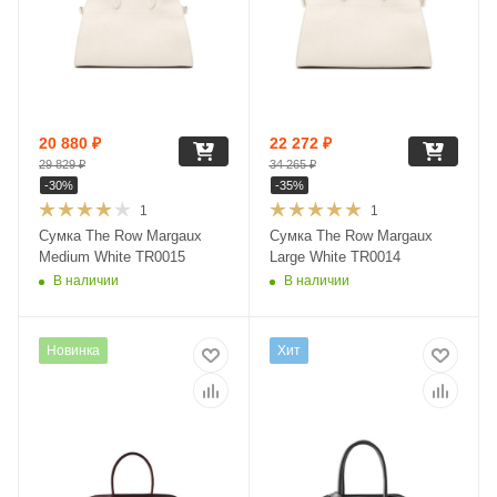
20 880
₽
22 272
₽
29 829
₽
34 265
₽
-
30
%
-
35
%
1
1
Сумка The Row Margaux
Сумка The Row Margaux
Medium White TR0015
Large White TR0014
В наличии
В наличии
Новинка
Хит