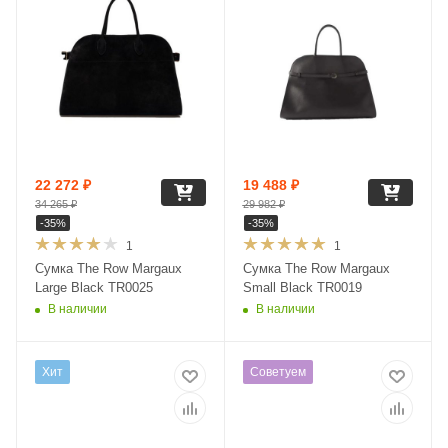
22 272
₽
19 488
₽
34 265
₽
29 982
₽
-
35
%
-
35
%
1
1
Сумка The Row Margaux
Сумка The Row Margaux
Large Black TR0025
Small Black TR0019
В наличии
В наличии
Хит
Советуем