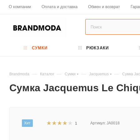
О компании
Оплата и доставка
Обмен и возврат
Гара
СУМКИ
РЮКЗАКИ
—
—
—
—
Brandmoda
Каталог
Сумки
Jacquemus
Сумка Jac
Сумка Jacquemus Le Chiqu
Хит
Артикул:
JA0018
1