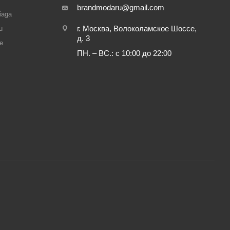
brandmodaru@gmail.com
iaga
г. Москва, Волоколамское Шоссе,
u
д. 3
e
ПН. – ВС.: с 10:00 до 22:00