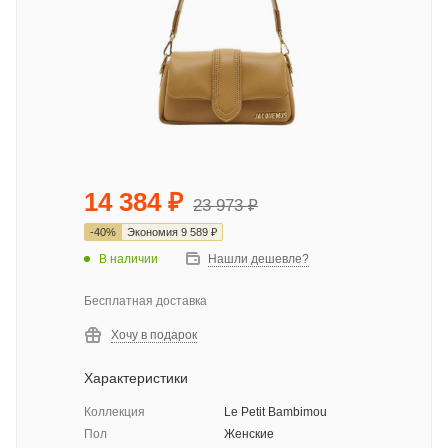
14 384
₽
23 973
₽
-
40
%
Экономия
9 589
₽
В наличии
Нашли дешевле?
Бесплатная доставка
Хочу в подарок
Характеристики
Коллекция
Le Petit Bambimou
Пол
Женские