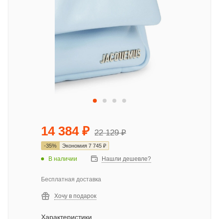
14 384
₽
22 129
₽
-
35
%
Экономия
7 745
₽
В наличии
Нашли дешевле?
Бесплатная доставка
Хочу в подарок
Характеристики