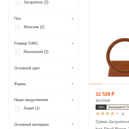
Jacquemus (
2
)
Пол
Женские (
2
)
Размер S/M/L
Маленький (
2
)
Основной цвет
Форма
12 528
₽
Наши предложения
19 274
₽
-
35
%
Экономия
6 7
Акция (
1
)
8
Сумка Jacquemus
Основной материал
bag Small Brown 