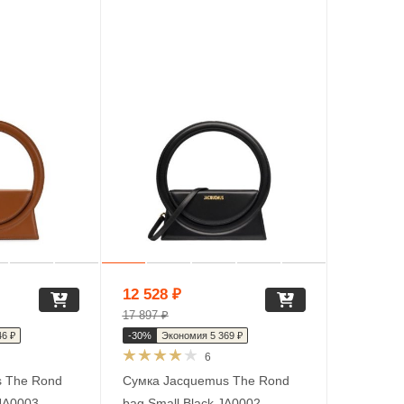
12 528
₽
17 897
₽
46
₽
-
30
%
Экономия
5 369
₽
6
 The Rond
Сумка Jacquemus The Rond
JA0003
bag Small Black JA0002