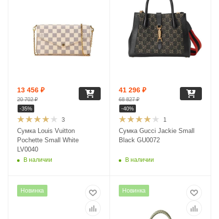
13 456
₽
41 296
₽
20 702
₽
68 827
₽
-
35
%
-
40
%
3
1
Сумка Louis Vuitton
Сумка Gucci Jackie Small
Pochette Small White
Black GU0072
LV0040
В наличии
В наличии
Новинка
Новинка