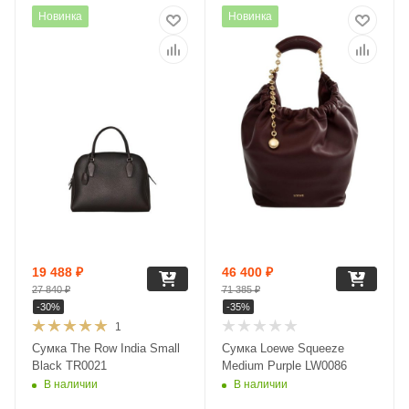
Новинка
Новинка
19 488
₽
46 400
₽
27 840
₽
71 385
₽
-
30
%
-
35
%
1
Сумка The Row India Small
Сумка Loewe Squeeze
Black TR0021
Medium Purple LW0086
В наличии
В наличии