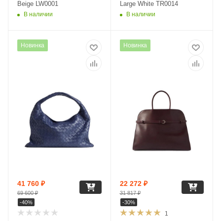
Beige LW0001
Large White TR0014
В наличии
В наличии
Новинка
Новинка
41 760
₽
22 272
₽
69 600
₽
31 817
₽
-
40
%
-
30
%
1