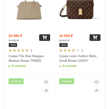
20 880
₽
18 560
₽
34 800
₽
26 514
₽
-
40
%
-
30
%
1
3
Сумка The Row Margaux
Сумка Louis Vuitton Metis
Medium Brown TR0002
Small Brown LV0027
В наличии
В наличии
Новинка
Новинка