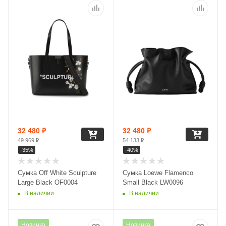
32 480
₽
32 480
₽
49 969
₽
54 133
₽
-
35
%
-
40
%
Сумка Off White Sculpture
Сумка Loewe Flamenco
Large Black OF0004
Small Black LW0096
В наличии
В наличии
Новинка
Новинка