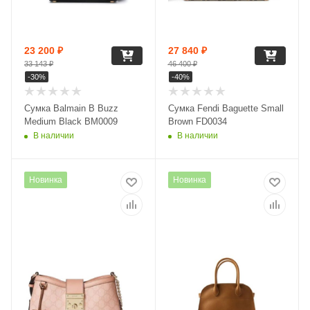
23 200
₽
27 840
₽
33 143
₽
46 400
₽
-
30
%
-
40
%
Сумка Balmain B Buzz
Сумка Fendi Baguette Small
Medium Black BM0009
Brown FD0034
В наличии
В наличии
Новинка
Новинка