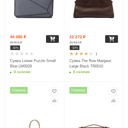
44 080
₽
22 272
₽
62 971
₽
31 817
₽
-
30
%
-
30
%
1
Сумка Loewe Puzzle Small
Сумка The Row Margaux
Blue LW0028
Large Black TR0010
В наличии
В наличии
Новинка
Новинка