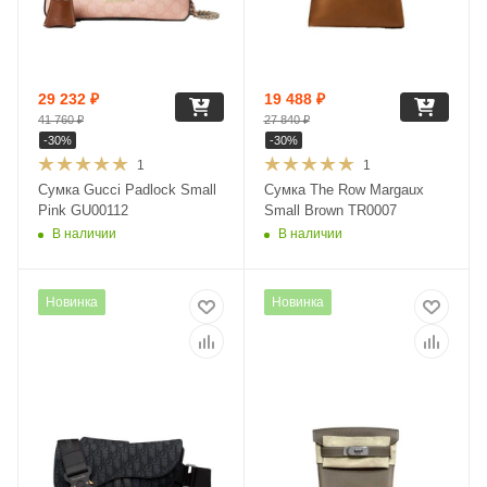
29 232
₽
19 488
₽
41 760
₽
27 840
₽
-
30
%
-
30
%
1
1
Сумка Gucci Padlock Small
Сумка The Row Margaux
Pink GU00112
Small Brown TR0007
В наличии
В наличии
Новинка
Новинка