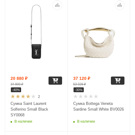
20 880
₽
37 120
₽
34 800
₽
53 029
₽
-
40
%
-
30
%
2
Сумка Saint Laurent
Сумка Bottega Veneta
Solferino Small Black
Sardine Small White BV0026
SY0068
В наличии
В наличии