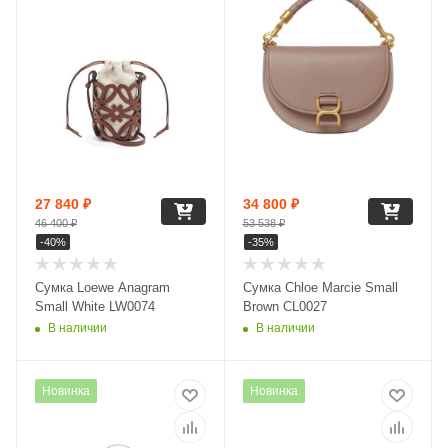
27 840
₽
34 800
₽
46 400
₽
53 538
₽
-
40
%
-
35
%
Сумка Loewe Anagram
Сумка Chloe Marcie Small
Small White LW0074
Brown CL0027
В наличии
В наличии
Новинка
Новинка