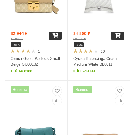
32 944
₽
34 800
₽
47 063
₽
53 538
₽
-
30
%
-
35
%
1
10
Сумка Gucci Padlock Small
Сумка Balenciaga Crush
Beige GU00182
Medium White BL0011
В наличии
В наличии
Новинка
Новинка