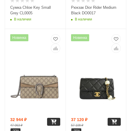
Сумка Chloe Key Small
Рюкзак Dior Rider Medium
Grey CL0005
Black DO0017
В наличии
В наличии
Новинка
Новинка
32 944
₽
37 120
₽
47 063
₽
57 108
₽
-
30
%
-
35
%