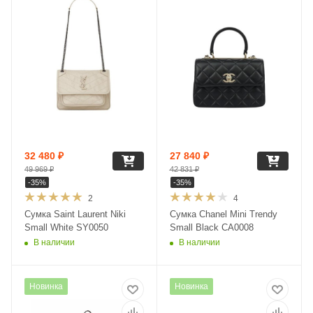
32 480
₽
27 840
₽
49 969
₽
42 831
₽
-
35
%
-
35
%
2
4
Сумка Saint Laurent Niki
Сумка Chanel Mini Trendy
Small White SY0050
Small Black CA0008
В наличии
В наличии
Новинка
Новинка