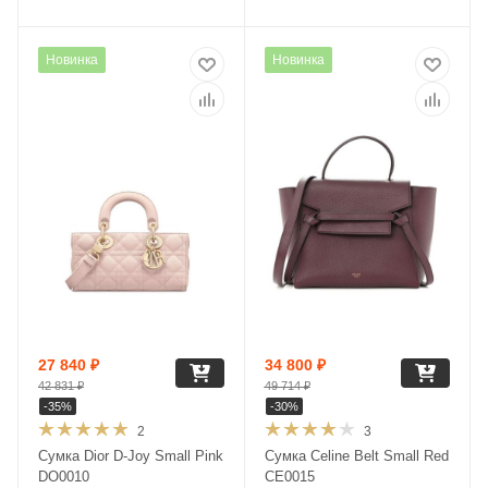
Новинка
Новинка
27 840
₽
34 800
₽
42 831
₽
49 714
₽
-
35
%
-
30
%
2
3
Сумка Dior D-Joy Small Pink
Сумка Celine Belt Small Red
DO0010
CE0015