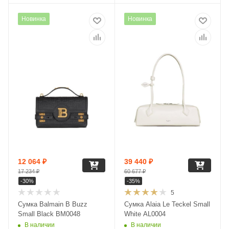
Новинка
Новинка
12 064
₽
39 440
₽
17 234
₽
60 677
₽
-
30
%
-
35
%
5
Сумка Balmain B Buzz
Сумка Alaia Le Teckel Small
Small Black BM0048
White AL0004
В наличии
В наличии