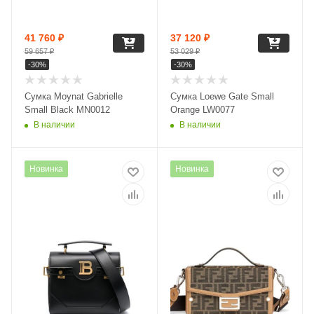
41 760
₽
37 120
₽
59 657
₽
53 029
₽
-
30
%
-
30
%
Сумка Moynat Gabrielle
Сумка Loewe Gate Small
Small Black MN0012
Orange LW0077
В наличии
В наличии
Новинка
Новинка