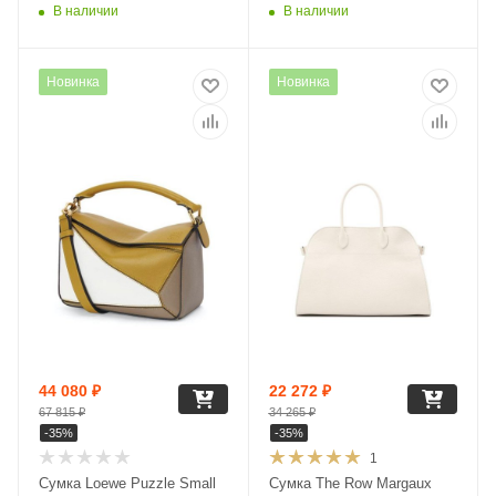
В наличии
В наличии
Новинка
Новинка
44 080
₽
22 272
₽
67 815
₽
34 265
₽
-
35
%
-
35
%
1
Сумка Loewe Puzzle Small
Сумка The Row Margaux