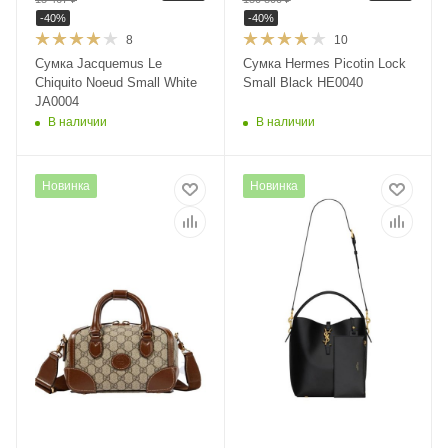
-
40
%
-
40
%
8
10
Сумка Jacquemus Le
Сумка Hermes Picotin Lock
Chiquito Noeud Small White
Small Black HE0040
JA0004
В наличии
В наличии
Новинка
Новинка