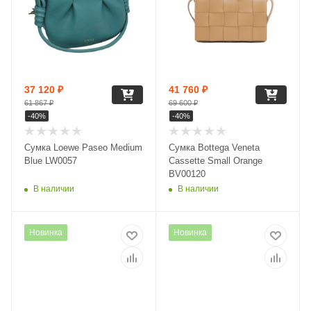
37 120
₽
41 760
₽
61 867
₽
69 600
₽
-
40
%
-
40
%
Сумка Loewe Paseo Medium
Сумка Bottega Veneta
Blue LW0057
Cassette Small Orange
BV00120
В наличии
В наличии
Новинка
Новинка