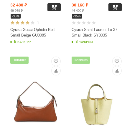
32 480
₽
30 160
₽
49 969
₽
46 400
₽
-
35
%
-
35
%
1
Сумка Gucci Ophidia Belt
Сумка Saint Laurent Le 37
Small Beige GU0085
Small Black SY0035
В наличии
В наличии
Новинка
Новинка