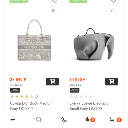
27 840
₽
34 800
₽
46 400
₽
49 714
₽
-
40
%
-
30
%
2
Сумка Dior Book Medium
Сумка Loewe Elephant
Gray DO0020
Small Grey LW0025
В наличии
В наличии
0
0