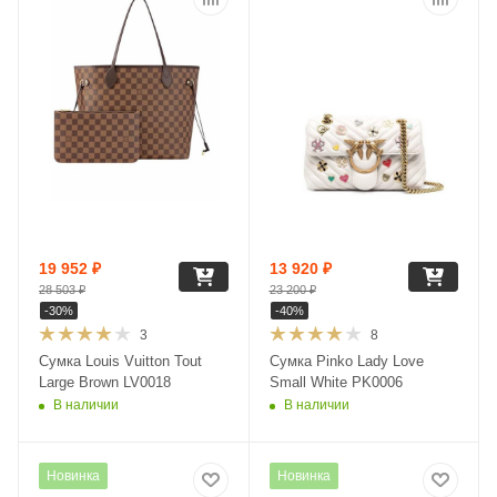
19 952
₽
13 920
₽
28 503
₽
23 200
₽
-
30
%
-
40
%
3
8
Сумка Louis Vuitton Tout
Сумка Pinko Lady Love
Large Brown LV0018
Small White PK0006
В наличии
В наличии
Новинка
Новинка