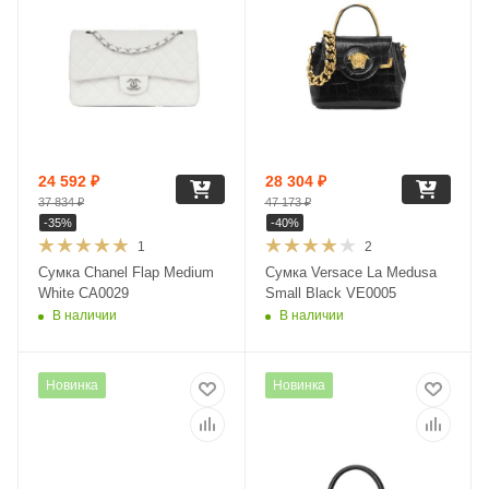
24 592
₽
28 304
₽
37 834
₽
47 173
₽
-
35
%
-
40
%
1
2
Сумка Chanel Flap Medium
Сумка Versace La Medusa
White CA0029
Small Black VE0005
В наличии
В наличии
Новинка
Новинка