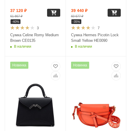
37 120
₽
39 440
₽
61 867
₽
60 677
₽
-
40
%
-
35
%
3
7
Сумка Celine Romy Medium
Сумка Hermes Picotin Lock
Brown CE0135
Small Yellow HE0090
В наличии
В наличии
Новинка
Новинка