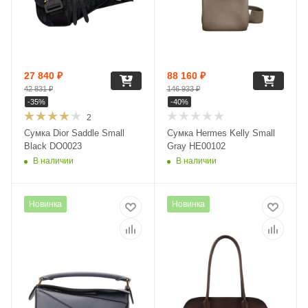
27 840
₽
88 160
₽
42 831
₽
146 933
₽
-
35
%
-
40
%
2
Сумка Dior Saddle Small
Сумка Hermes Kelly Small
Black DO0023
Gray HE00102
В наличии
В наличии
Новинка
Новинка