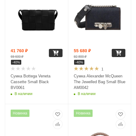
41 760
₽
55 680
₽
69 600
₽
92 800
₽
-
40
%
-
40
%
1
Сумка Bottega Veneta
Сумка Alexander McQueen
Cassette Small Black
The Jewelled Bag Small Blue
BV0061
AM0042
В наличии
В наличии
Новинка
Новинка