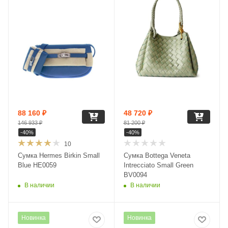
88 160
₽
48 720
₽
146 933
₽
81 200
₽
-
40
%
-
40
%
10
Сумка Hermes Birkin Small
Сумка Bottega Veneta
Blue HE0059
Intrecciato Small Green
BV0094
В наличии
В наличии
Новинка
Новинка