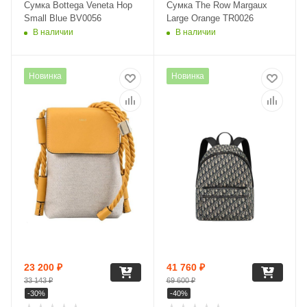
Сумка Bottega Veneta Hop
Сумка The Row Margaux
Small Blue BV0056
Large Orange TR0026
В наличии
В наличии
Новинка
Новинка
23 200
₽
41 760
₽
33 143
₽
69 600
₽
-
30
%
-
40
%