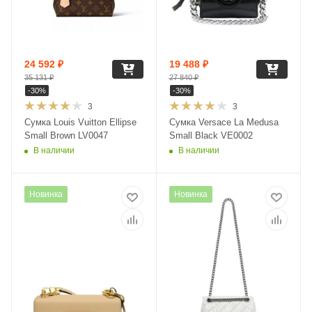
24 592
₽
19 488
₽
35 131
₽
27 840
₽
-
30
%
-
30
%
3
3
Сумка Louis Vuitton Ellipse
Сумка Versace La Medusa
Small Brown LV0047
Small Black VE0002
В наличии
В наличии
Новинка
Новинка