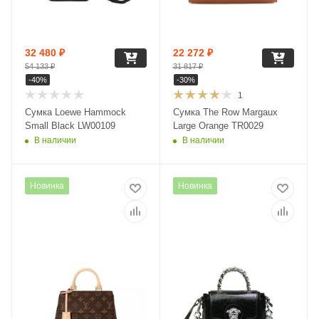
32 480
₽
22 272
₽
54 133
₽
31 817
₽
-
40
%
-
30
%
1
Сумка Loewe Hammock
Сумка The Row Margaux
Small Black LW00109
Large Orange TR0029
В наличии
В наличии
Новинка
Новинка