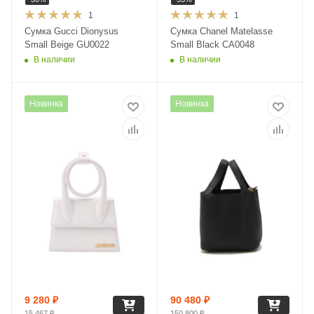
1
1
Сумка Gucci Dionysus
Сумка Chanel Matelasse
Small Beige GU0022
Small Black CA0048
В наличии
В наличии
Новинка
Новинка
9 280
₽
90 480
₽
15 467
₽
150 800
₽