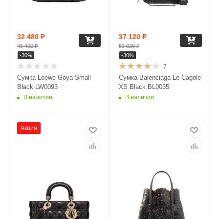
32 480
₽
37 120
₽
46 400
₽
53 029
₽
-
30
%
-
30
%
7
Сумка Loewe Goya Small
Сумка Balenciaga Le Cagole
Black LW0093
XS Black BL0035
В наличии
В наличии
Акция