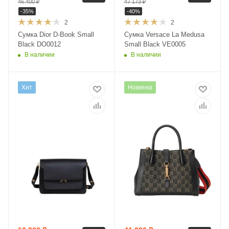
46 400
₽
47 173
₽
-
35
%
-
40
%
2
2
Сумка Dior D-Book Small
Сумка Versace La Medusa
Black DO0012
Small Black VE0005
В наличии
В наличии
Хит
Новинка