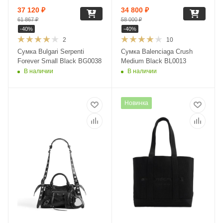
37 120
₽
34 800
₽
61 867
₽
58 000
₽
-
40
%
-
40
%
2
10
Сумка Bulgari Serpenti
Сумка Balenciaga Crush
Forever Small Black BG0038
Medium Black BL0013
В наличии
В наличии
Новинка