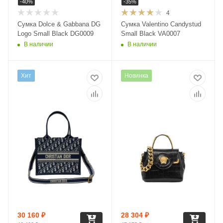
-
40
%
-
35
%
4
Сумка Dolce & Gabbana DG
Сумка Valentino Candystud
Logo Small Black DG0009
Small Black VA0007
В наличии
В наличии
Хит
Новинка
30 160
₽
28 304
₽