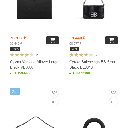
26 912
₽
39 440
₽
38 446
₽
60 677
₽
-
30
%
-
35
%
2
7
Сумка Versace Allover Large
Сумка Balenciaga BB Small
Black VE0007
Black BL0040
В наличии
В наличии
Хит