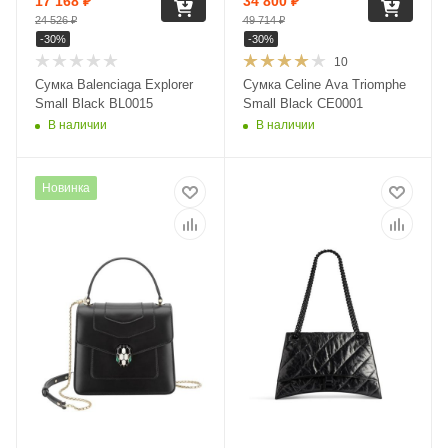
17 168
₽
34 800
₽
24 526
₽
49 714
₽
-
30
%
-
30
%
10
Сумка Balenciaga Explorer
Сумка Celine Ava Triomphe
Small Black BL0015
Small Black CE0001
В наличии
В наличии
Новинка