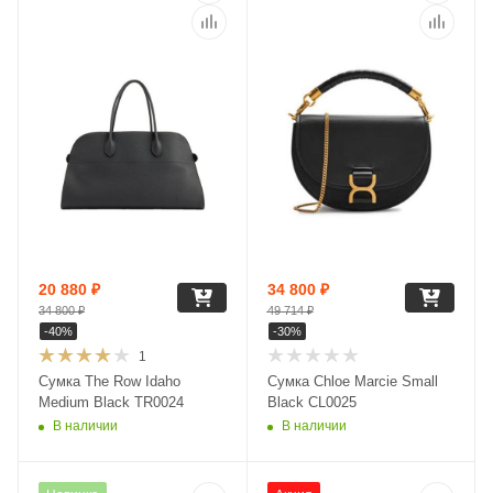
20 880
₽
34 800
₽
34 800
₽
49 714
₽
-
40
%
-
30
%
1
Сумка The Row Idaho
Сумка Chloe Marcie Small
Medium Black TR0024
Black CL0025
В наличии
В наличии