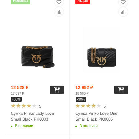
Новинка
Акция
12 528
₽
12 992
₽
17 897
₽
18 560
₽
-
30
%
-
30
%
5
5
Сумка Pinko Lady Love
Сумка Pinko Love One
Small Black PK0003
Small Black PK0005
В наличии
В наличии