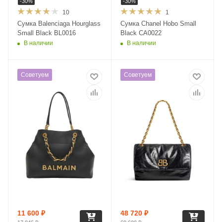
-
30
%
-
30
%
10
1
Сумка Balenciaga Hourglass
Сумка Chanel Hobo Small
Small Black BL0016
Black CA0022
В наличии
В наличии
Советуем
Советуем
11 600
₽
48 720
₽