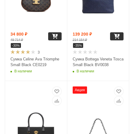
34 800
₽
139 200
₽
49 714
₽
214 154
₽
-
30
%
-
35
%
3
Сумка Celine Ava Triomphe
Сумка Bottega Veneta Tosca
Small Black CE0219
Small Black BV0038
В наличии
В наличии
Акция