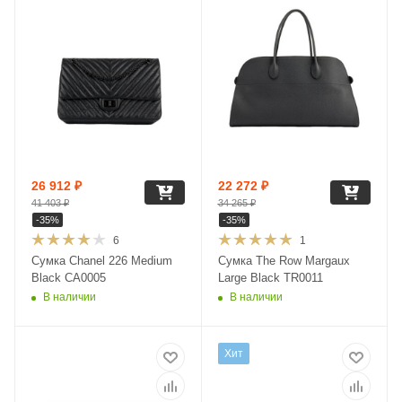
26 912
₽
22 272
₽
41 403
₽
34 265
₽
-
35
%
-
35
%
6
1
Сумка Chanel 226 Medium
Сумка The Row Margaux
Black CA0005
Large Black TR0011
В наличии
В наличии
Хит