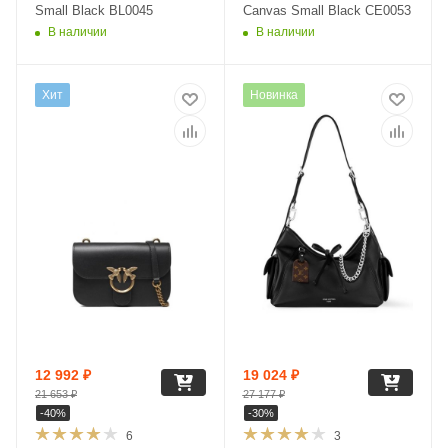
Small Black BL0045
Canvas Small Black CE0053
В наличии
В наличии
Хит
Новинка
12 992
₽
19 024
₽
21 653
₽
27 177
₽
-
40
%
-
30
%
6
3