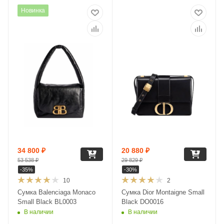
Новинка
34 800
₽
20 880
₽
53 538
₽
29 829
₽
-
35
%
-
30
%
10
2
Сумка Balenciaga Monaco
Сумка Dior Montaigne Small
Small Black BL0003
Black DO0016
В наличии
В наличии