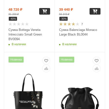
48 720
₽
39 440
₽
81 200
₽
56 343
₽
-
40
%
-
30
%
7
Сумка Bottega Veneta
Сумка Balenciaga Monaco
Intrecciato Small Green
Large Black BL0044
BV0094
В наличии
В наличии
Новинка
Новинка