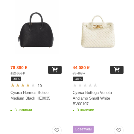
78 880
₽
44 080
₽
112 686
₽
73 467
₽
-
30
%
-
40
%
10
Сумка Hermes Bolide
Сумка Bottega Veneta
Medium Black HE0035
Andiamo Small White
BV00107
В наличии
В наличии
Советуем