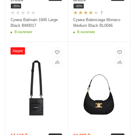
17 846
₽
69 600
₽
-
35
%
-
30
%
7
Сумка Balmain 1945 Large
Сумка Balenciaga Monaco
Black BM0017
Medium Black BL0046
В наличии
В наличии
Акция