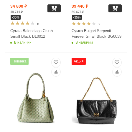
34 800
₽
39 440
₽
49 714
₽
60 677
₽
-
30
%
-
35
%
8
2
Сумка Balenciaga Crush
Сумка Bulgari Serpenti
Small Black BL0012
Forever Small Black BG0039
В наличии
В наличии
Новинка
Акция