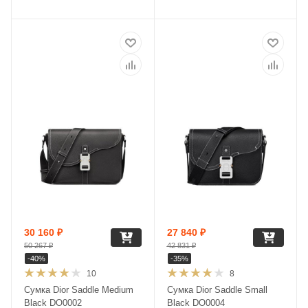
30 160
₽
27 840
₽
50 267
₽
42 831
₽
-
40
%
-
35
%
10
8
Сумка Dior Saddle Medium
Сумка Dior Saddle Small
Black DO0002
Black DO0004