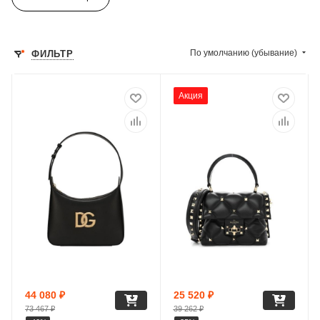
По умолчанию (убывание)
ФИЛЬТР
Акция
44 080
₽
25 520
₽
73 467
₽
39 262
₽