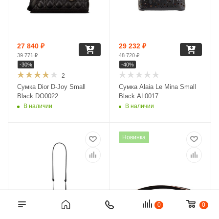
27 840
₽
29 232
₽
39 771
₽
48 720
₽
-
30
%
-
40
%
2
Сумка Dior D-Joy Small
Сумка Alaia Le Mina Small
Black DO0022
Black AL0017
В наличии
В наличии
Новинка
0
0