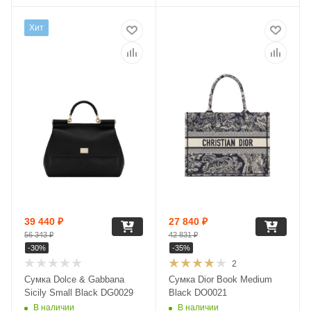
Хит
39 440
₽
27 840
₽
56 343
₽
42 831
₽
-
30
%
-
35
%
2
Сумка Dolce & Gabbana
Сумка Dior Book Medium
Sicily Small Black DG0029
Black DO0021
В наличии
В наличии