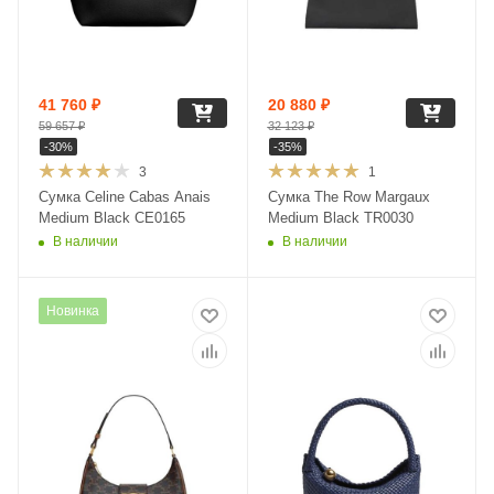
41 760
₽
20 880
₽
59 657
₽
32 123
₽
-
30
%
-
35
%
3
1
Сумка Celine Cabas Anais
Сумка The Row Margaux
Medium Black CE0165
Medium Black TR0030
В наличии
В наличии
Новинка