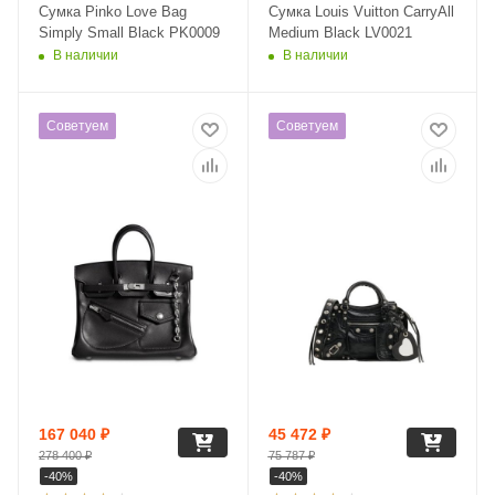
Сумка Pinko Love Bag
Сумка Louis Vuitton CarryAll
Simply Small Black PK0009
Medium Black LV0021
В наличии
В наличии
Советуем
Советуем
167 040
₽
45 472
₽
278 400
₽
75 787
₽
-
40
%
-
40
%