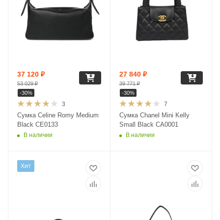
37 120
₽
27 840
₽
53 029
₽
39 771
₽
-
30
%
-
30
%
3
7
Сумка Celine Romy Medium
Сумка Chanel Mini Kelly
Black CE0133
Small Black CA0001
В наличии
В наличии
Хит