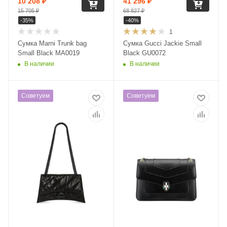
10 208
₽
41 296
₽
15 705
₽
68 827
₽
-
35
%
-
40
%
1
Сумка Marni Trunk bag
Сумка Gucci Jackie Small
Small Black MA0019
Black GU0072
В наличии
В наличии
Советуем
Советуем