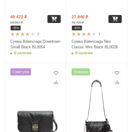
45 472
₽
27 840
₽
69 957
₽
46 400
₽
-
35
%
-
40
%
7
7
Сумка Balenciaga Downtown
Сумка Balenciaga Neo
Small Black BL0054
Classic Mini Black BL0028
В наличии
В наличии
Советуем
Новинка