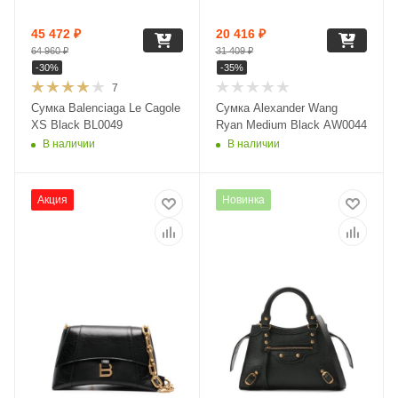
45 472
₽
20 416
₽
64 960
₽
31 409
₽
-
30
%
-
35
%
7
Сумка Balenciaga Le Cagole
Сумка Alexander Wang
XS Black BL0049
Ryan Medium Black AW0044
В наличии
В наличии
Акция
Новинка