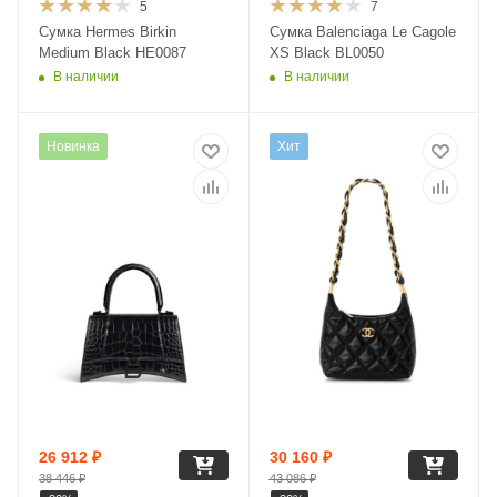
5
7
Сумка Hermes Birkin
Сумка Balenciaga Le Cagole
Medium Black HE0087
XS Black BL0050
В наличии
В наличии
Новинка
Хит
26 912
₽
30 160
₽
38 446
₽
43 086
₽