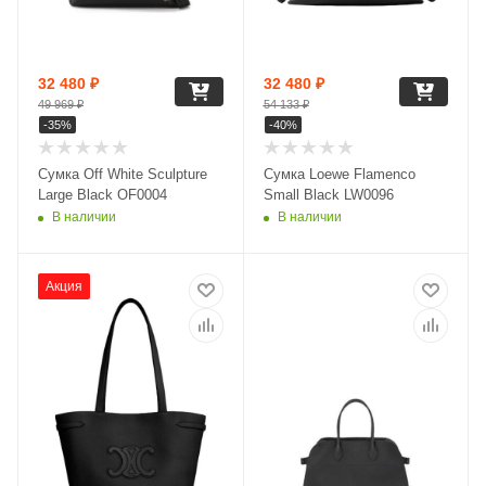
32 480
₽
32 480
₽
49 969
₽
54 133
₽
-
35
%
-
40
%
Сумка Off White Sculpture
Сумка Loewe Flamenco
Large Black OF0004
Small Black LW0096
В наличии
В наличии
Акция