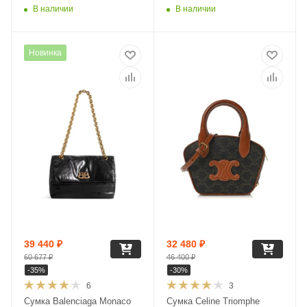
В наличии
В наличии
Новинка
39 440
₽
32 480
₽
60 677
₽
46 400
₽
-
35
%
-
30
%
6
3
Сумка Balenciaga Monaco
Сумка Celine Triomphe