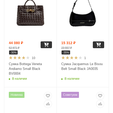
44 080
₽
15 312
₽
62 971
₽
23 557
₽
-
30
%
-
35
%
10
1
Сумка Bottega Veneta
Сумка Jacquemus Le Bisou
Andiamo Small Black
Belt Small Black JA0035
BV0004
В наличии
В наличии
Новинка
Советуем