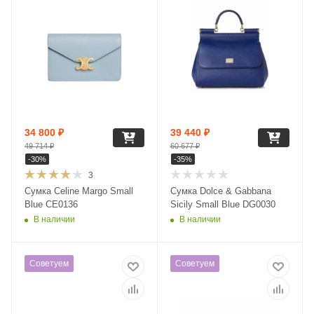
34 800
₽
39 440
₽
49 714
₽
60 677
₽
-
30
%
-
35
%
3
Сумка Celine Margo Small
Сумка Dolce & Gabbana
Blue CE0136
Sicily Small Blue DG0030
В наличии
В наличии
Советуем
Советуем