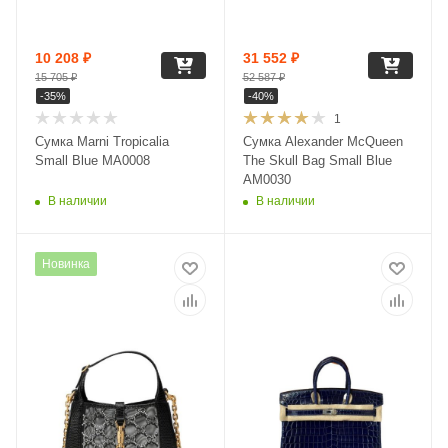
10 208
₽
31 552
₽
15 705
₽
52 587
₽
-
35
%
-
40
%
1
Сумка Marni Tropicalia
Сумка Alexander McQueen
Small Blue MA0008
The Skull Bag Small Blue
AM0030
В наличии
В наличии
Новинка