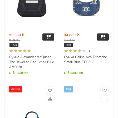
53 360
₽
34 800
₽
82 092
₽
49 714
₽
-
35
%
-
30
%
1
3
Сумка Alexander McQueen
Сумка Celine Ava Triomphe
The Jewelled Bag Small Blue
Small Blue CE0217
AM0028
В наличии
В наличии
Акция
Хит