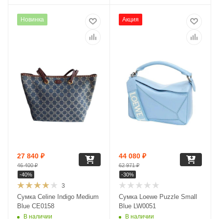
Новинка
Акция
27 840
₽
44 080
₽
46 400
₽
62 971
₽
-
40
%
-
30
%
3
Сумка Celine Indigo Medium
Сумка Loewe Puzzle Small
Blue CE0158
Blue LW0051
В наличии
В наличии