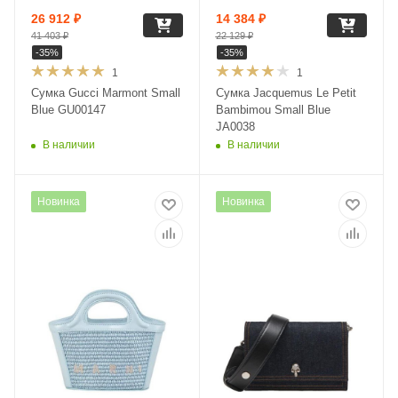
26 912
₽
14 384
₽
41 403
₽
22 129
₽
-
35
%
-
35
%
1
1
Сумка Gucci Marmont Small
Сумка Jacquemus Le Petit
Blue GU00147
Bambimou Small Blue
JA0038
В наличии
В наличии
Новинка
Новинка