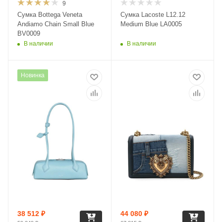
9
Сумка Bottega Veneta
Сумка Lacoste L12.12
Andiamo Chain Small Blue
Medium Blue LA0005
BV0009
В наличии
В наличии
Новинка
38 512
₽
44 080
₽