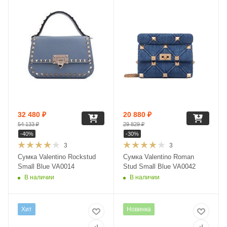
32 480
₽
20 880
₽
54 133
₽
29 829
₽
-
40
%
-
30
%
3
3
Сумка Valentino Rockstud
Сумка Valentino Roman
Small Blue VA0014
Stud Small Blue VA0042
В наличии
В наличии
Хит
Новинка