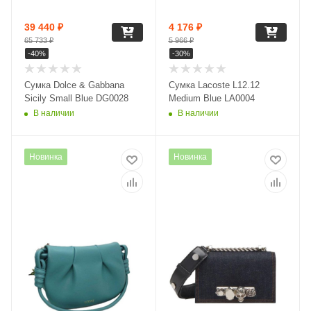
39 440
₽
4 176
₽
65 733
₽
5 966
₽
-
40
%
-
30
%
Сумка Dolce & Gabbana
Сумка Lacoste L12.12
Sicily Small Blue DG0028
Medium Blue LA0004
В наличии
В наличии
Новинка
Новинка