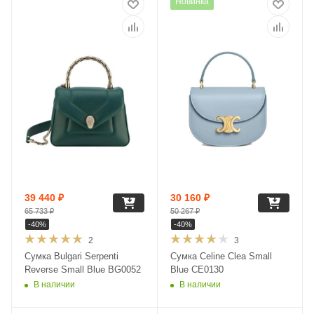
Новинка
39 440
₽
30 160
₽
65 733
₽
50 267
₽
-
40
%
-
40
%
2
3
Сумка Bulgari Serpenti
Сумка Celine Clea Small
Reverse Small Blue BG0052
Blue CE0130
В наличии
В наличии