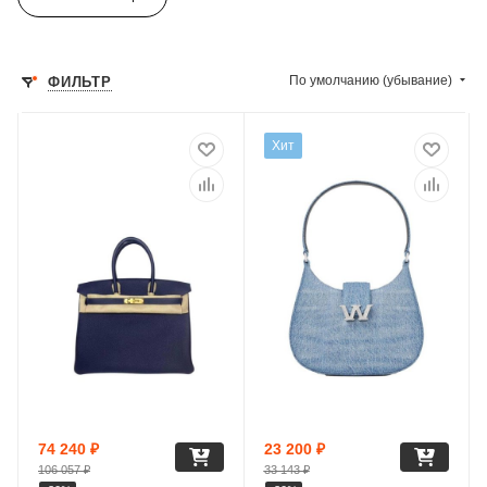
По умолчанию (убывание)
ФИЛЬТР
Хит
74 240
₽
23 200
₽
106 057
₽
33 143
₽