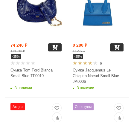
74 240
₽
9 280
₽
114 215
₽
14 277
₽
-
35
%
-
35
%
6
Сумка Tom Ford Bianca
Сумка Jacquemus Le
Small Blue TF0019
Chiquito Noeud Small Blue
JA0006
В наличии
В наличии
Акция
Советуем