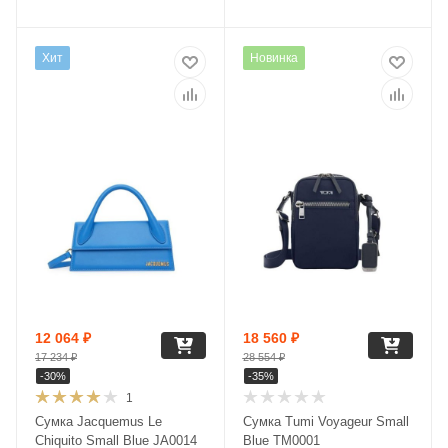
Хит
Новинка
12 064
₽
18 560
₽
17 234
₽
28 554
₽
-
30
%
-
35
%
1
Сумка Jacquemus Le
Сумка Tumi Voyageur Small
Chiquito Small Blue JA0014
Blue TM0001