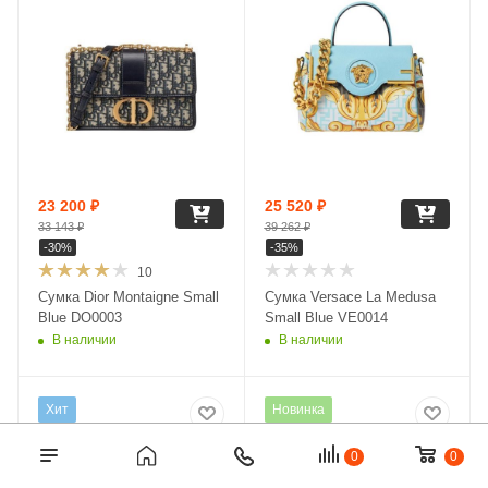
23 200
₽
25 520
₽
33 143
₽
39 262
₽
-
30
%
-
35
%
10
Сумка Dior Montaigne Small
Сумка Versace La Medusa
Blue DO0003
Small Blue VE0014
В наличии
В наличии
Хит
Новинка
0
0