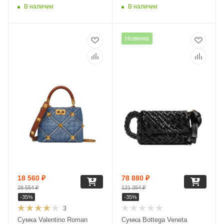
В наличии
В наличии
Новинка
18 560
₽
78 880
₽
28 554
₽
121 354
₽
-
35
%
-
35
%
3
Сумка Valentino Roman
Сумка Bottega Veneta