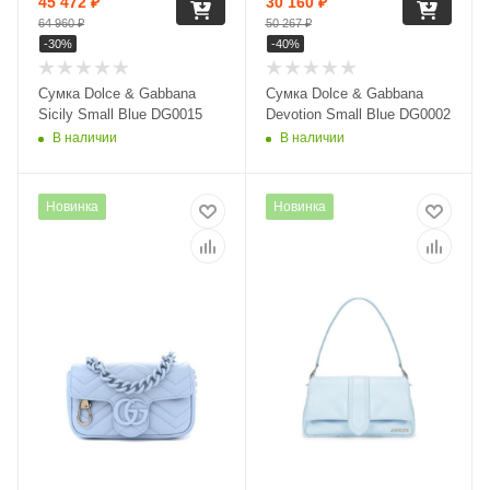
45 472
₽
30 160
₽
64 960
₽
50 267
₽
-
30
%
-
40
%
Сумка Dolce & Gabbana
Сумка Dolce & Gabbana
Sicily Small Blue DG0015
Devotion Small Blue DG0002
В наличии
В наличии
Новинка
Новинка