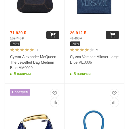
71 920
₽
26 912
₽
102 743
₽
41 403
₽
-
30
%
-
35
%
1
5
Сумка Alexander McQueen
Сумка Versace Allover Large
The Jewelled Bag Medium
Blue VE0006
Blue AM0029
В наличии
В наличии
Советуем