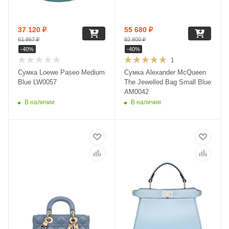
37 120
₽
55 680
₽
61 867
₽
92 800
₽
-
40
%
-
40
%
1
Сумка Loewe Paseo Medium
Сумка Alexander McQueen
Blue LW0057
The Jewelled Bag Small Blue
AM0042
В наличии
В наличии