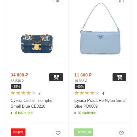
34 800
₽
11 600
₽
53 538
₽
19 333
₽
-
35
%
-
40
%
3
4
Сумка Celine Triomphe
Сумка Prada Re-Nylon Small
Small Blue CE0218
Blue PD0009
В наличии
В наличии
Акция
Новинка