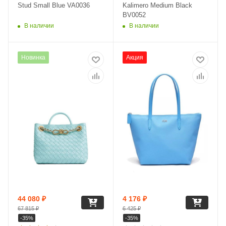
Stud Small Blue VA0036
Kalimero Medium Black
BV0052
В наличии
В наличии
Новинка
Акция
44 080
₽
4 176
₽
67 815
₽
6 425
₽
-
35
%
-
35
%