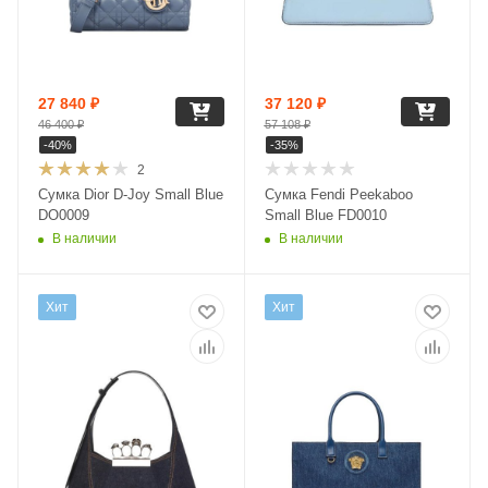
27 840
₽
37 120
₽
46 400
₽
57 108
₽
-
40
%
-
35
%
2
Сумка Dior D-Joy Small Blue
Сумка Fendi Peekaboo
DO0009
Small Blue FD0010
В наличии
В наличии
Хит
Хит