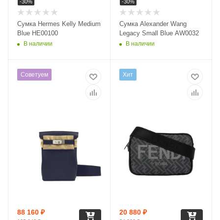
-
30
%
-
30
%
Сумка Hermes Kelly Medium
Сумка Alexander Wang
Blue HE00100
Legacy Small Blue AW0032
В наличии
В наличии
Советуем
Хит
88 160
₽
20 880
₽