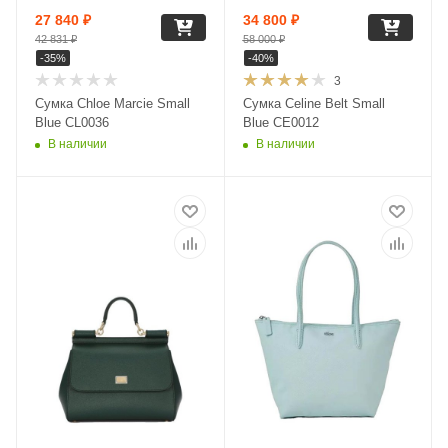
27 840
₽
34 800
₽
42 831
₽
58 000
₽
-
35
%
-
40
%
3
Сумка Chloe Marcie Small
Сумка Celine Belt Small
Blue CL0036
Blue CE0012
В наличии
В наличии