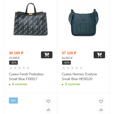
30 160
₽
37 120
₽
43 086
₽
61 867
₽
-
30
%
-
40
%
Сумка Fendi Peekaboo
Сумка Hermes Evelyne
Small Blue FD0017
Small Blue HE00120
В наличии
В наличии
Хит