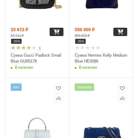
33 872
₽
556 800
₽
52 111
₽
856 615
₽
-
35
%
-
35
%
1
Сумка Gucci Padlock Small
Сумка Hermes Kelly Medium
Blue GU00178
Blue HE0096
В наличии
В наличии
Хит
Новинка