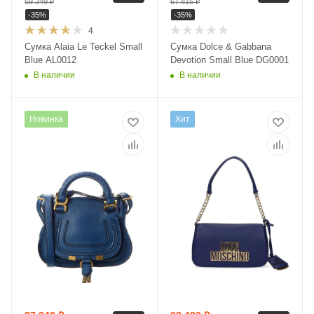
59 249
₽
67 815
₽
-
35
%
-
35
%
4
Сумка Alaia Le Teckel Small
Сумка Dolce & Gabbana
Blue AL0012
Devotion Small Blue DG0001
В наличии
В наличии
Новинка
Хит