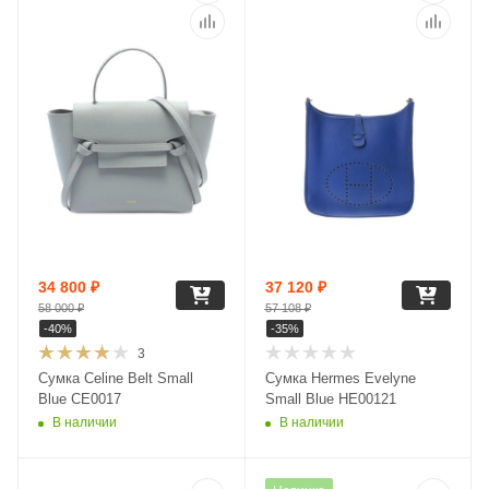
34 800
₽
37 120
₽
58 000
₽
57 108
₽
-
40
%
-
35
%
3
Сумка Celine Belt Small
Сумка Hermes Evelyne
Blue CE0017
Small Blue HE00121
В наличии
В наличии