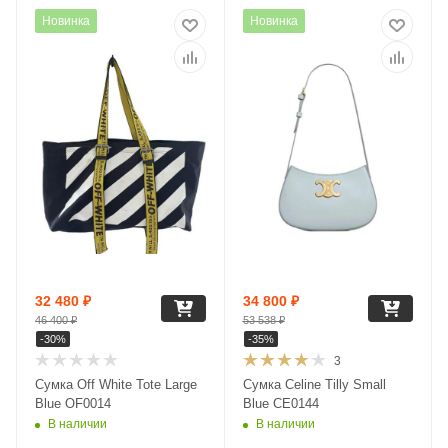
Новинка
Новинка
32 480
₽
34 800
₽
46 400
₽
53 538
₽
-
30
%
-
35
%
3
Сумка Off White Tote Large
Сумка Celine Tilly Small
Blue OF0014
Blue CE0144
В наличии
В наличии