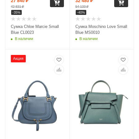
27 840
₽
32 480
₽
42 831
₽
54 133
₽
-
35
%
-
40
%
Сумка Chloe Marcie Small
Сумка Moschino Love Small
Blue CL0023
Blue MS0010
В наличии
В наличии
Акция