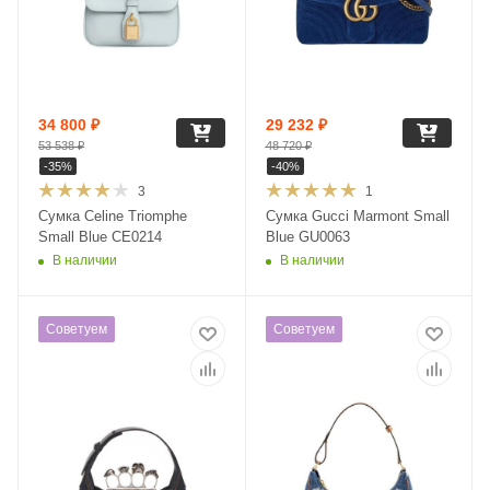
34 800
₽
29 232
₽
53 538
₽
48 720
₽
-
35
%
-
40
%
3
1
Сумка Celine Triomphe
Сумка Gucci Marmont Small
Small Blue CE0214
Blue GU0063
В наличии
В наличии
Советуем
Советуем