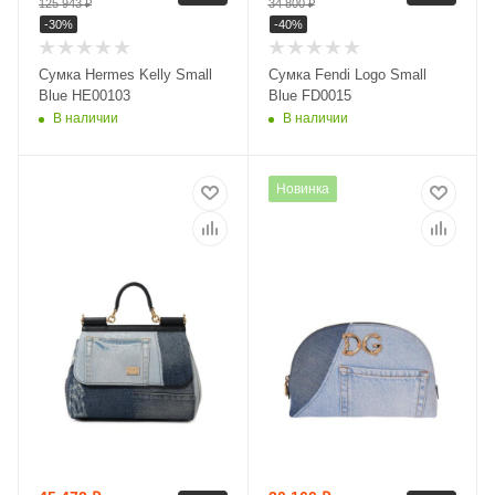
125 943
₽
34 800
₽
-
30
%
-
40
%
Сумка Hermes Kelly Small
Сумка Fendi Logo Small
Blue HE00103
Blue FD0015
В наличии
В наличии
Новинка