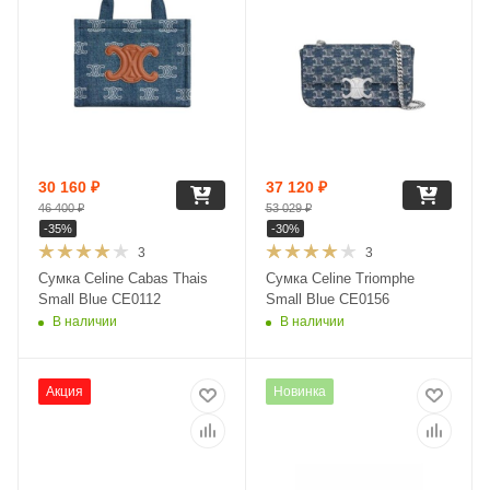
30 160
₽
37 120
₽
46 400
₽
53 029
₽
-
35
%
-
30
%
3
3
Сумка Celine Cabas Thais
Сумка Celine Triomphe
Small Blue CE0112
Small Blue CE0156
В наличии
В наличии
Акция
Новинка